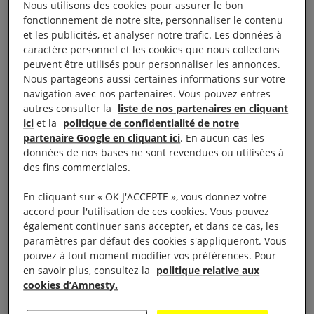
L’organisation a demandé au gouvernement de
Nous utilisons des cookies pour assurer le bon
fonctionnement de notre site, personnaliser le contenu
Colombie-Britannique de veiller à ce que les
et les publicités, et analyser notre trafic. Les données à
Wet’suwet’en et tous les autres défenseur·e·s des
caractère personnel et les cookies que nous collectons
terres autochtones ne soient plus traités comme des
peuvent être utilisés pour personnaliser les annonces.
Nous partageons aussi certaines informations sur votre
criminels. Le chef Dsta’hyl nous parle de son travail
navigation avec nos partenaires. Vous pouvez entres
crucial visant à protéger les terres des Wet’suwet’en,
autres consulter la
liste de nos partenaires en cliquant
les droits et l’environnement dont nous dépendons
ici
et la
politique de confidentialité de notre
partenaire Google en cliquant ici
. En aucun cas les
tous et toutes.
données de nos bases ne sont revendues ou utilisées à
des fins commerciales.
Cette terre ne nous appartient pas. Nous
En cliquant sur « OK J'ACCEPTE », vous donnez votre
appartenons à cette terre. Nous faisons partie de
accord pour l'utilisation de ces cookies. Vous pouvez
l’eau, de la terre, de l’air – nous faisons partie de
également continuer sans accepter, et dans ce cas, les
paramètres par défaut des cookies s'appliqueront. Vous
tout. La terre et les Wet’suwet’en sont extrêmement
pouvez à tout moment modifier vos préférences. Pour
liés à la spiritualité. Ma mère m’a dit un jour que,
en savoir plus, consultez la
politique relative aux
dès lors qu’on accepte un nom de chef
cookies d’Amnesty.
wet’suwet’en, on ne s’appartient plus. À partir de ce