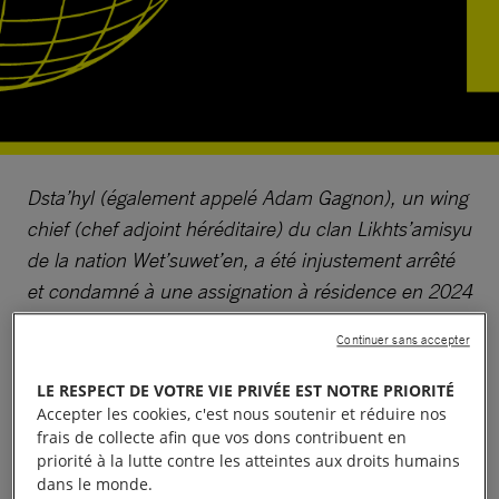
Dsta’hyl (également appelé Adam Gagnon), un
wing
chief
(chef adjoint héréditaire) du clan Likhts’amisyu
de la nation Wet’suwet’en, a été injustement arrêté
et condamné à une assignation à résidence en 2024
pour avoir défendu pacifiquement les terres et les
Continuer sans accepter
droits du peuple Wet’suwet’en face au
projet
d’expansion du gazoduc Coastal GasLink
. Il a été la
LE RESPECT DE VOTRE VIE PRIVÉE EST NOTRE PRIORITÉ
première personne qu’
Amnesty International a
Accepter les cookies, c'est nous soutenir et réduire nos
frais de collecte afin que vos dons contribuent en
adoptée comme prisonnier d’opinion
au Canada.
priorité à la lutte contre les atteintes aux droits humains
dans le monde.