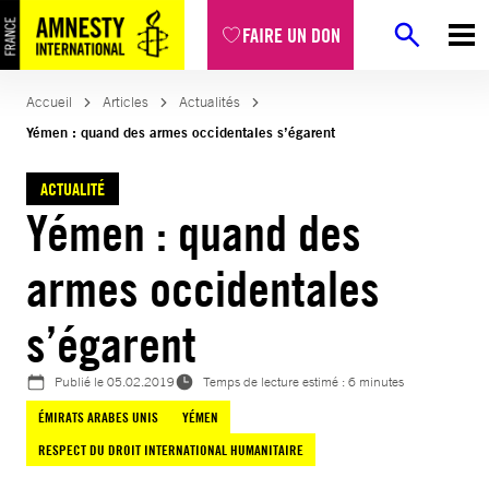
Aller
FAIRE UN DON
au
contenu
Accueil
Articles
Actualités
Yémen : quand des armes occidentales s’égarent
ACTUALITÉ
Yémen : quand des
armes occidentales
s’égarent
Publié le
05.02.2019
Temps de lecture estimé : 6 minutes
ÉMIRATS ARABES UNIS
YÉMEN
RESPECT DU DROIT INTERNATIONAL HUMANITAIRE