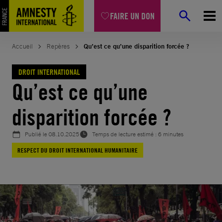
Aller
FAIRE UN DON
au
contenu
Accueil
Repères
Qu’est ce qu’une disparition forcée ?
DROIT INTERNATIONAL
Qu’est ce qu’une
disparition forcée ?
Publié le
08.10.2025
Temps de lecture estimé : 6 minutes
RESPECT DU DROIT INTERNATIONAL HUMANITAIRE