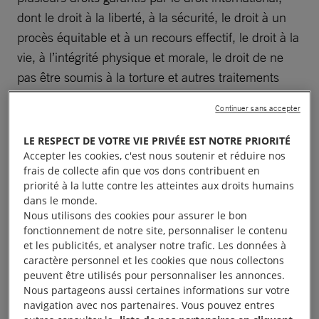
dont le droit à la liberté, à la sécurité, le droit à un
procès équitable et à un recours effectif, le droit à la
vie, à l’intégrité physique et morale, le droit de ne
pas être soumis à la torture et autres traitements
cruels, inhumains ou dégradants.
Continuer sans accepter
Les conséquences physiques et psychologiques
LE RESPECT DE VOTRE VIE PRIVÉE EST NOTRE PRIORITÉ
d’une disparation forcée sont extrêmement graves.
Accepter les cookies, c'est nous soutenir et réduire nos
frais de collecte afin que vos dons contribuent en
Les victimes, soustraites à la protection de la loi et
priorité à la lutte contre les atteintes aux droits humains
donc
privées de leurs droits fondamentaux
, se
dans le monde.
retrouvent à la merci de leurs ravisseurs et voient
Nous utilisons des cookies pour assurer le bon
fonctionnement de notre site, personnaliser le contenu
leur existence constamment menacée.
et les publicités, et analyser notre trafic. Les données à
caractère personnel et les cookies que nous collectons
La famille, quant à elle, vit dans une anxiété
peuvent être utilisés pour personnaliser les annonces.
Nous partageons aussi certaines informations sur votre
permanente, ignorant tout de la situation de leur
navigation avec nos partenaires. Vous pouvez entres
proche pendant parfois des années. Les personnes