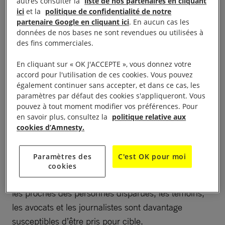
autres consulter la
liste de nos partenaires en cliquant
qui se lancent dans la recherche de leurs proches
ici
et la
politique de confidentialité de notre
partenaire Google en cliquant ici
. En aucun cas les
risquent par ailleurs d’être exposées à la violence et
données de nos bases ne sont revendues ou utilisées à
de multiples atteintes à leurs droits.
des fins commerciales.
En cliquant sur « OK J'ACCEPTE », vous donnez votre
accord pour l'utilisation de ces cookies. Vous pouvez
également continuer sans accepter, et dans ce cas, les
Un outil de répression
paramètres par défaut des cookies s'appliqueront. Vous
pouvez à tout moment modifier vos préférences. Pour
en savoir plus, consultez la
politique relative aux
Les disparitions forcées sont une pratique qui
cookies d’Amnesty.
contribuent à instaurer un véritable
climat de peur
au sein d’une société : elles servent d’outil de
Paramètres des
C'est OK pour moi
répression
politique qui vise à faire taire les voix
cookies
dissidentes
. Les défenseur·es des droits humains,
les proches des personnes disparues, les témoins,
les avocats et les journalistes sont davantage
susceptibles d’être pris pour cible.