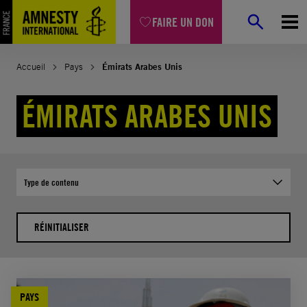
Aller
FAIRE UN DON
au
contenu
Accueil
Pays
Émirats Arabes Unis
ÉMIRATS ARABES UNIS
Type de contenu
RÉINITIALISER
PAYS