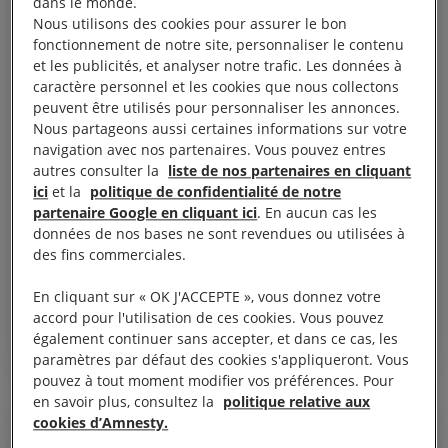
COMMUNIQUÉ DE PRESSE
dans le monde.
Nous utilisons des cookies pour assurer le bon
fonctionnement de notre site, personnaliser le contenu
et les publicités, et analyser notre trafic. Les données à
caractère personnel et les cookies que nous collectons
peuvent être utilisés pour personnaliser les annonces.
Nous partageons aussi certaines informations sur votre
navigation avec nos partenaires. Vous pouvez entres
autres consulter la
liste de nos partenaires en cliquant
6 février, 2024
ici
et la
politique de confidentialité de notre
Émirats arabes unis. Les autorités « tournent
partenaire Google en cliquant ici
. En aucun cas les
données de nos bases ne sont revendues ou utilisées à
en dérision la justice » en menant des procès
des fins commerciales.
collectifs de dissidents déjà derrière les
barreaux
En cliquant sur « OK J'ACCEPTE », vous donnez votre
accord pour l'utilisation de ces cookies. Vous pouvez
également continuer sans accepter, et dans ce cas, les
ÉMIRATS ARABES UNIS
LIBERTÉ D'EXPRESSION
paramètres par défaut des cookies s'appliqueront. Vous
pouvez à tout moment modifier vos préférences. Pour
en savoir plus, consultez la
politique relative aux
cookies d’Amnesty.