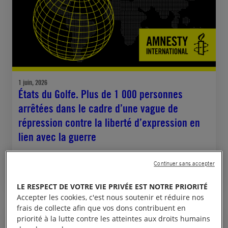
1 juin, 2026
États du Golfe. Plus de 1 000 personnes
arrêtées dans le cadre d’une vague de
répression contre la liberté d’expression en
lien avec la guerre
ARABIE SAOUDITE
BAHREIN
ÉMIRATS ARABES UNIS
KOWEÏT
QATAR
Continuer sans accepter
LIBERTÉ D'EXPRESSION
LE RESPECT DE VOTRE VIE PRIVÉE EST NOTRE PRIORITÉ
Accepter les cookies, c'est nous soutenir et réduire nos
frais de collecte afin que vos dons contribuent en
priorité à la lutte contre les atteintes aux droits humains