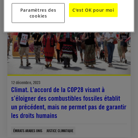
COMMUNIQUÉ DE PRESSE
Paramètres des
C'est OK pour moi
cookies
12 décembre, 2023
Climat. L’accord de la COP28 visant à
s’éloigner des combustibles fossiles établit
un précédent, mais ne permet pas de garantir
les droits humains
ÉMIRATS ARABES UNIS
JUSTICE CLIMATIQUE