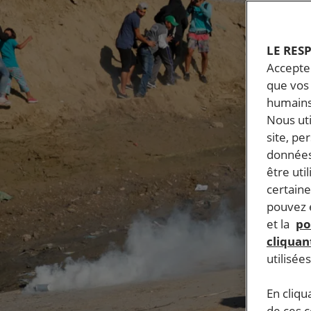
LE RES
Accepter
que vos 
humains
Nous ut
site, pe
données
être uti
certaine
pouvez e
et la
po
cliquant
utilisée
En cliqu
de ces 