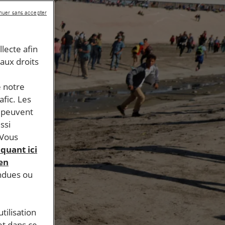
nuer sans accepter
llecte afin
 aux droits
e notre
afic. Les
s peuvent
ssi
 Vous
iquant ici
 en
endues ou
tilisation
et dans ce