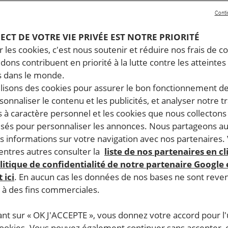
Conti
PECT DE VOTRE VIE PRIVÉE EST NOTRE PRIORITÉ
 les cookies, c'est nous soutenir et réduire nos frais de co
dons contribuent en priorité à la lutte contre les atteintes
 dans le monde.
ilisons des cookies pour assurer le bon fonctionnement d
rsonnaliser le contenu et les publicités, et analyser notre tr
 à caractère personnel et les cookies que nous collecton
lisés pour personnaliser les annonces. Nous partageons au
s informations sur votre navigation avec nos partenaires.
ntres autres consulter la
liste de nos partenaires en cl
litique de confidentialité de notre partenaire Google
 ici
. En aucun cas les données de nos bases ne sont rev
s à des fins commerciales.
ant sur « OK J'ACCEPTE », vous donnez votre accord pour l'u
cookies. Vous pouvez également continuer sans accepter, 