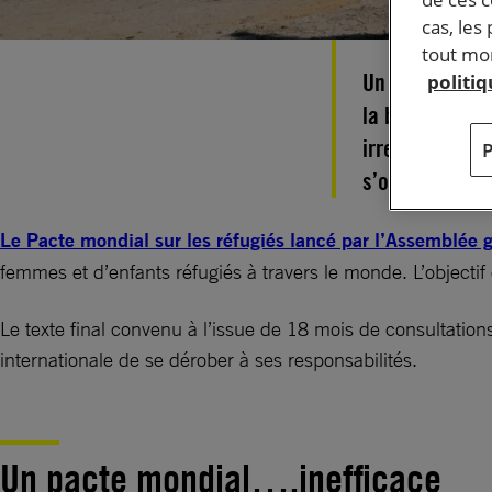
cas, les
tout mom
Un pacte mondi
politi
la baisse, des
irresponsable
s’organiser po
Le Pacte mondial sur les réfugiés lancé par l’Assemblée 
femmes et d’enfants réfugiés à travers le monde. L’object
Le texte final convenu à l’issue de 18 mois de consultatio
internationale de se dérober à ses responsabilités.
Un pacte mondial….inefficace