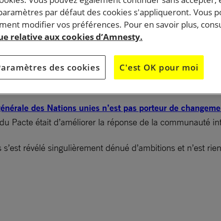
 paramètres par défaut des cookies s'appliqueront. Vous 
ent modifier vos préférences. Pour en savoir plus, consu
al inefficace, des promesses de réinstallation revues
que relative aux cookies d’Amnesty.
 renvois forcés en Afghanistan, des pays européennes
s… heureusement, la mobilisation citoyenne continue 
Paramètres des cookies
C'est OK pour moi
ur de nouvelles solutions.
générale des Nations unies n’est pas porteur de changemen
if du Pacte était d’améliorer la réponse de la communauté 
ns s’est révélé singulièrement dénué d’ambitions et n’est 