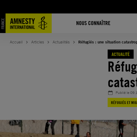
Aller
au
contenu
NOUS CONNAÎTRE
Accueil
Articles
Actualités
Réfugiés : une situation catastr
ACTUALITÉ
Réfug
catas
Publié le
09.
RÉFUGIÉS ET MI