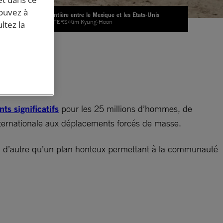
pouvez à
A la frontière entre le Mexique et les Etats-Unis
© REUTERS/Kim Kyung-Hoon
ltez la
 à
de
ts significatifs
pour les 25 millions d’hommes, de
internationale aux déplacements forcés de masse.
rien d’autre qu’un plan honteux permettant à la communauté