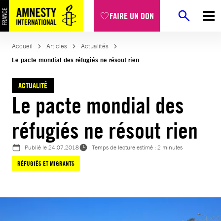
Aller
FAIRE UN DON
au
contenu
Accueil
Articles
Actualités
Le pacte mondial des réfugiés ne résout rien
ACTUALITÉ
Le pacte mondial des
réfugiés ne résout rien
Publié le
24.07.2018
Temps de lecture estimé : 2 minutes
RÉFUGIÉS ET MIGRANTS