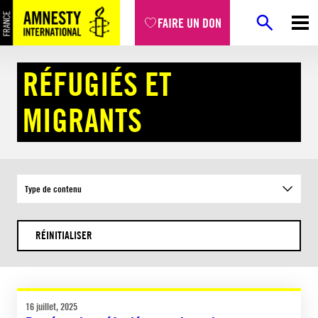
Aller
FAIRE UN DON
au
contenu
Accueil
Combats
Réfugiés et migrants
RÉFUGIÉS ET
MIGRANTS
Type de contenu
RÉINITIALISER
16 juillet, 2025