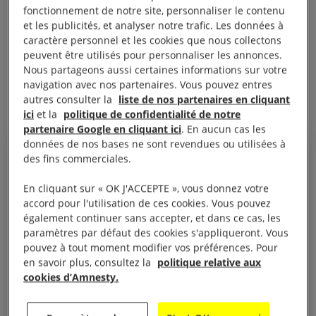
fonctionnement de notre site, personnaliser le contenu
et les publicités, et analyser notre trafic. Les données à
caractère personnel et les cookies que nous collectons
Les « champions » des
peuvent être utilisés pour personnaliser les annonces.
Nous partageons aussi certaines informations sur votre
exécutions
navigation avec nos partenaires. Vous pouvez entres
autres consulter la
liste de nos partenaires en cliquant
ici
et la
politique de confidentialité de notre
partenaire Google en cliquant ici
. En aucun cas les
données de nos bases ne sont revendues ou utilisées à
des fins commerciales.
Après la chute du nombre
En cliquant sur « OK J'ACCEPTE », vous donnez votre
accord pour l'utilisation de ces cookies. Vous pouvez
d’exécutions recensées en Iran
également continuer sans accepter, et dans ce cas, les
et en Arabie saoudite en 2020,
paramètres par défaut des cookies s'appliqueront. Vous
pouvez à tout moment modifier vos préférences. Pour
ces pays ont de nouveau
en savoir plus, consultez la
politique relative aux
intensifié leur recours à la peine
cookies d’Amnesty.
de mort. Ce retour à un recours
massif aux exécutions n’a en