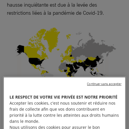
hausse inquiétante est due à la levée des
restrictions liées à la pandémie de Covid-19.
Continuer sans accepter
LE RESPECT DE VOTRE VIE PRIVÉE EST NOTRE PRIORITÉ
Accepter les cookies, c'est nous soutenir et réduire nos
frais de collecte afin que vos dons contribuent en
Cartographie de l’utilisation de la peine de mort en
priorité à la lutte contre les atteintes aux droits humains
2021
dans le monde.
Nous utilisons des cookies pour assurer le bon