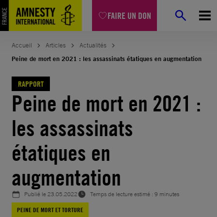
Aller
FAIRE UN DON
au
contenu
Accueil
Articles
Actualités
Peine de mort en 2021 : les assassinats étatiques en augmentation
RAPPORT
Peine de mort en 2021 :
les assassinats
étatiques en
augmentation
Publié le
23.05.2022
Temps de lecture estimé : 9 minutes
PEINE DE MORT ET TORTURE