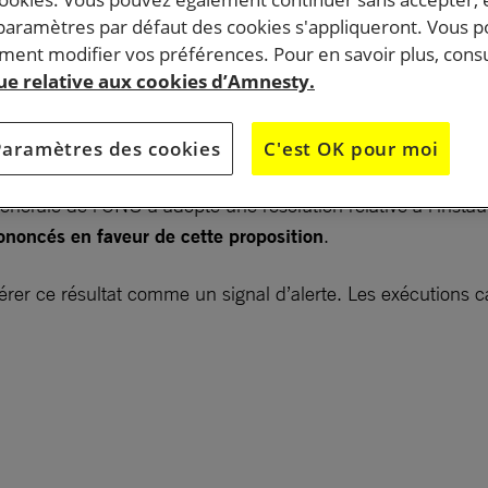
 paramètres par défaut des cookies s'appliqueront. Vous 
ent modifier vos préférences. Pour en savoir plus, consu
ats qui votent en faveur des résolutions de l’ONU pour
que relative aux cookies d’Amnesty.
 exécutions ne cesse d’augmenter. Un signe que l’on se
e abolition universelle.
Paramètres des cookies
C'est OK pour moi
érale de l’ONU a adopté une résolution relative à l’instaur
ononcés en faveur de cette proposition
.
érer ce résultat comme un signal d’alerte. Les exécutions c