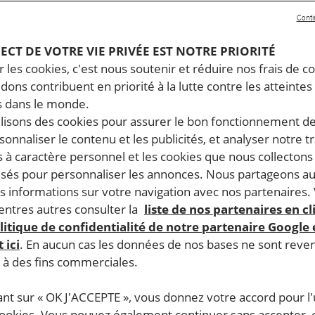
Conti
PECT DE VOTRE VIE PRIVÉE EST NOTRE PRIORITÉ
 les cookies, c'est nous soutenir et réduire nos frais de co
dons contribuent en priorité à la lutte contre les atteintes
 dans le monde.
ilisons des cookies pour assurer le bon fonctionnement d
rsonnaliser le contenu et les publicités, et analyser notre tr
 à caractère personnel et les cookies que nous collecton
lisés pour personnaliser les annonces. Nous partageons au
s informations sur votre navigation avec nos partenaires.
ntres autres consulter la
liste de nos partenaires en cl
litique de confidentialité de notre partenaire Google
 ici
. En aucun cas les données de nos bases ne sont rev
s à des fins commerciales.
ant sur « OK J'ACCEPTE », vous donnez votre accord pour l'u
cookies. Vous pouvez également continuer sans accepter, 