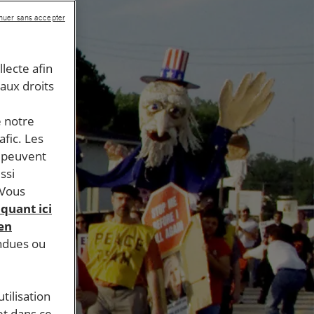
nuer sans accepter
llecte afin
 aux droits
e notre
afic. Les
s peuvent
ssi
 Vous
iquant ici
 en
endues ou
tilisation
et dans ce