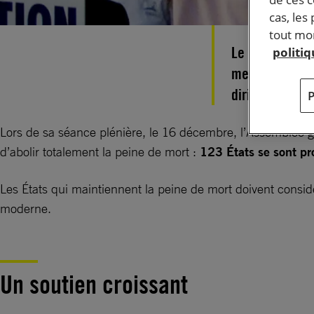
cas, les
tout mom
Le nombre d’Ét
politi
mettre fin aux
dirige vers un
Lors de sa séance plénière, le 16 décembre, l’Assemblée gén
d’abolir totalement la peine de mort :
123 États se sont pr
Les États qui maintiennent la peine de mort doivent consid
moderne.
Un soutien croissant