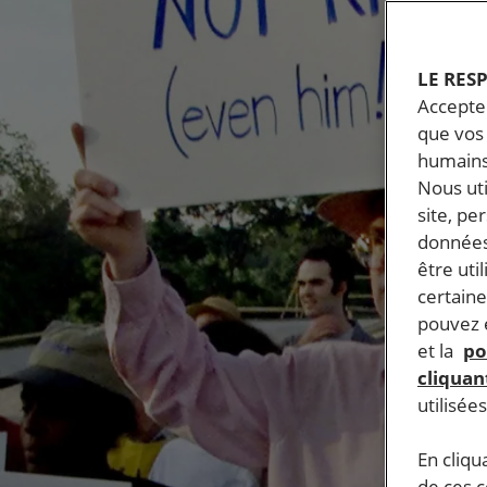
LE RES
Accepter
que vos 
humains
Nous ut
site, pe
données
être uti
certaine
pouvez e
et la
po
cliquant
utilisée
En cliqu
de ces 