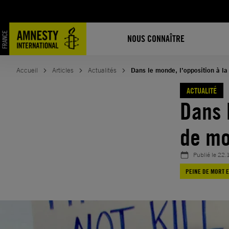
Aller
au
contenu
NOUS CONNAÎTRE
Accueil
Articles
Actualités
Dans le monde, l’opposition à la
ACTUALITÉ
Dans 
de mo
Publié le
22.
PEINE DE MORT 