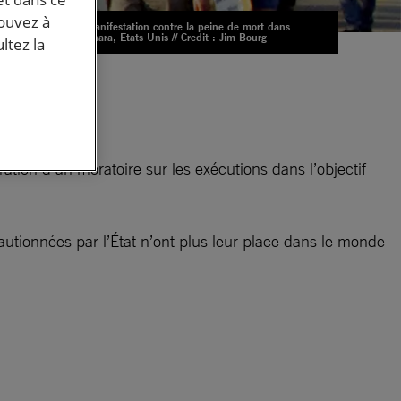
pouvez à
Une manifestation contre la peine de mort dans
l'Indianara, Etats-Unis // Credit : Jim Bourg
ltez la
ation d’un moratoire sur les exécutions dans l’objectif
autionnées par l’État n’ont plus leur place dans le monde