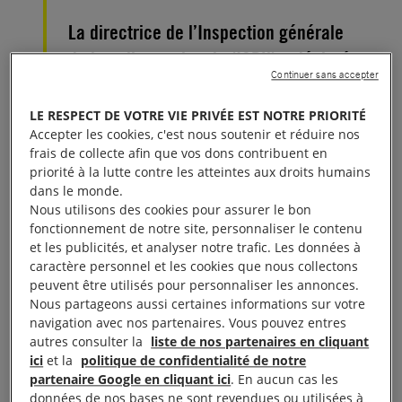
La directrice de l’Inspection générale
de la police nationale (IGPN) a déclaré
Continuer sans accepter
vouloir créer un comité d’évaluation de
la déontologie policière au sein de
LE RESPECT DE VOTRE VIE PRIVÉE EST NOTRE PRIORITÉ
Accepter les cookies, c'est nous soutenir et réduire nos
l’IGPN. À cette occasion, elle a
frais de collecte afin que vos dons contribuent en
annoncé que nous pourrions faire
priorité à la lutte contre les atteintes aux droits humains
partie de ce comité. En réalité, nous
dans le monde.
Nous utilisons des cookies pour assurer le bon
avons décidé de ne pas accepter cette
fonctionnement de notre site, personnaliser le contenu
proposition.
et les publicités, et analyser notre trafic. Les données à
caractère personnel et les cookies que nous collectons
peuvent être utilisés pour personnaliser les annonces.
Nous sommes extrêmement surpris que l’IGPN ait
Nous partageons aussi certaines informations sur votre
annoncé publiquement notre possible participation
navigation avec nos partenaires. Vous pouvez entres
autres consulter la
liste de nos partenaires en cliquant
à leur comité d’évaluation de la déontologie
ici
et la
politique de confidentialité de notre
policière. Si nous avons effectivement reçu une
partenaire Google en cliquant ici
. En aucun cas les
sollicitation de leur part, nous nous apprêtions à leur
données de nos bases ne sont revendues ou utilisées à