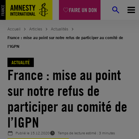
Aller
FAIRE UN DON
au
contenu
Accueil
Articles
Actualités
France : mise au point sur notre refus de participer au comité de
l’IGPN
ACTUALITÉ
France : mise au point
sur notre refus de
participer au comité de
l’IGPN
Publié le
15.12.2020
Temps de lecture estimé : 3 minutes