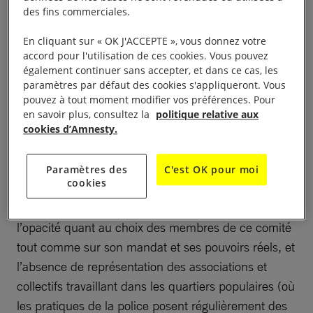
des fins commerciales.
communiquer notre refus d’être membre de ce
comité. En effet, si la décision de créer un tel comité
En cliquant sur « OK J'ACCEPTE », vous donnez votre
semble montrer la volonté de l’IGPN de se pencher
accord pour l'utilisation de ces cookies. Vous pouvez
également continuer sans accepter, et dans ce cas, les
sur la question essentielle de la déontologie de la
paramètres par défaut des cookies s'appliqueront. Vous
police, il ne nous semble pas que toutes les
pouvez à tout moment modifier vos préférences. Pour
conditions sont réunies pour un travail permettant
en savoir plus, consultez la
politique relative aux
cookies d’Amnesty.
d’améliorer substantiellement les pratiques de la
police et leur conformité avec les droits humains.
Paramètres des
C'est OK pour moi
cookies
La présence d’une seule association, au milieu de
nombreux représentants des forces de l’ordre,
l’opacité quant au choix des membres de ce comité
tout comme sur son mandat et ses pouvoirs réels, et
l’absence de représentation des associations et
collectifs travaillant dans les quartiers populaires (où
les pratiques de la police posent régulièrement des