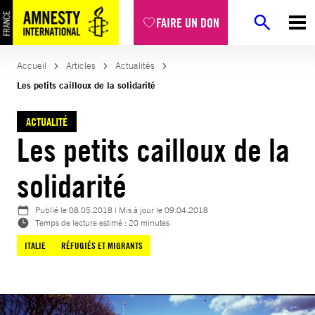
Aller
FAIRE UN DON
au
contenu
Accueil
Articles
Actualités
Les petits cailloux de la solidarité
ACTUALITÉ
Les petits cailloux de la
solidarité
Publié le
08.05.2018
| Mis à jour le
09.04.2018
Temps de lecture estimé : 20 minutes
ITALIE
RÉFUGIÉS ET MIGRANTS