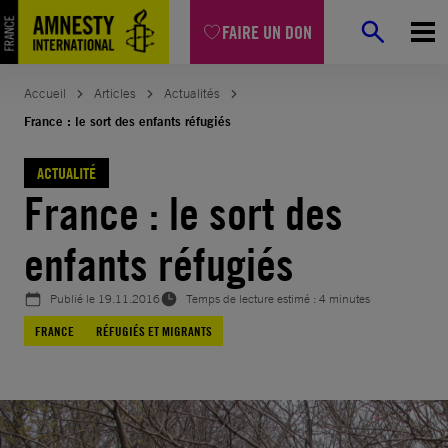
Aller
FAIRE UN DON
au
contenu
Accueil
Articles
Actualités
France : le sort des enfants réfugiés
ACTUALITÉ
France : le sort des
enfants réfugiés
Publié le
19.11.2016
Temps de lecture estimé : 4 minutes
FRANCE
RÉFUGIÉS ET MIGRANTS