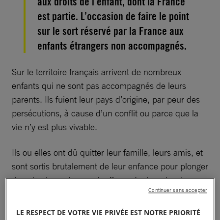
aux droits de l’enfant, dont la France
est partie. L’occasion de faire le point
sur le sort réservé par la France aux
enfants étrangers non accompagnés.
Sur le territoire français arrivent de nombreux
enfants qui ne sont pas accompagnés de leurs
parents. Ils fuient leur pays d’origine, par peur des
persécutions, à cause d’un conflit ou parce que la
vie n’y est plus vivable.
Ils ou elles ont dû quitter leur famille, leurs amis, et
sont sortis brutalement de leur enfance pour plonger
dans le chaos du monde. Ces enfants arrivent en
Continuer sans accepter
France
souvent après des parcours difficiles et
même dangereux et après avoir subi de nombreuses
LE RESPECT DE VOTRE VIE PRIVÉE EST NOTRE PRIORITÉ