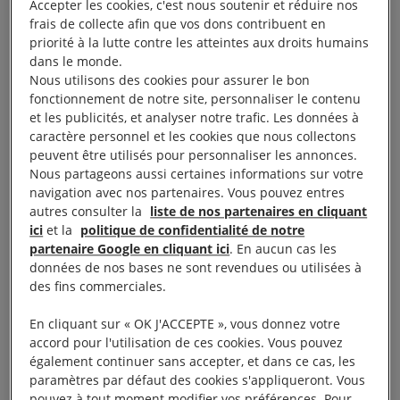
violences traumatisantes : la traversée du Sahara,
Accepter les cookies, c'est nous soutenir et réduire nos
frais de collecte afin que vos dons contribuent en
l’esclavage et les violences en Libye, le danger de la
priorité à la lutte contre les atteintes aux droits humains
Méditerranée, l’arrivée en Italie et ses hébergements
dans le monde.
provisoires, Vintimille, Paris, seuls, parfois sous les
Nous utilisons des cookies pour assurer le bon
fonctionnement de notre site, personnaliser le contenu
coups des passeurs et des trafiquants, sans famille
et les publicités, et analyser notre trafic. Les données à
ni amis.
caractère personnel et les cookies que nous collectons
peuvent être utilisés pour personnaliser les annonces.
Nous partageons aussi certaines informations sur votre
À lire aussi :
Réfugiés somaliens : la peur d’être renvoyé
navigation avec nos partenaires. Vous pouvez entres
vers la guerre
autres consulter la
liste de nos partenaires en cliquant
ici
et la
politique de confidentialité de notre
partenaire Google en cliquant ici
. En aucun cas les
données de nos bases ne sont revendues ou utilisées à
Mineur ou majeur ? Le
des fins commerciales.
doute systématique des
En cliquant sur « OK J'ACCEPTE », vous donnez votre
accord pour l'utilisation de ces cookies. Vous pouvez
autorités
également continuer sans accepter, et dans ce cas, les
paramètres par défaut des cookies s'appliqueront. Vous
pouvez à tout moment modifier vos préférences. Pour