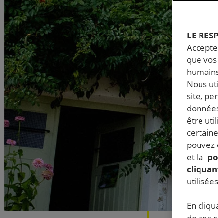
LE RES
Accepter
que vos 
humains
Nous ut
site, pe
données
être uti
certaine
pouvez e
et la
po
cliquant
utilisée
En cliqu
de ces 