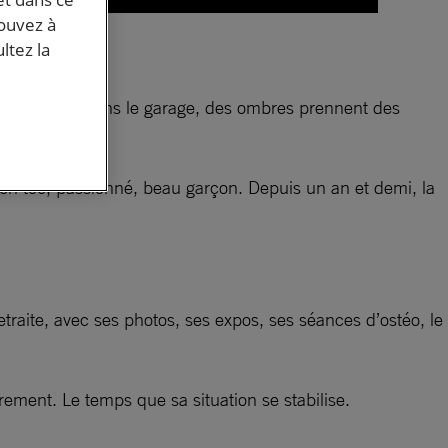
,
pouvez à
ltez la
t d’automne. Dans le garage, des ombres prennent des
soirée.
 en toc, passionné, beau garçon. Depuis un an et demi, la
traite, avec ses photos, ses expos, ses séances d’ostéo, le
irement. Le temps que sa situation se stabilise.