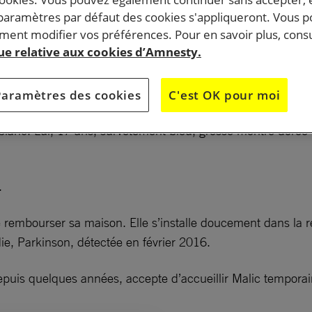
s un an et demi, Bernadette Michel abrite Malic Sangaré
 paramètres par défaut des cookies s'appliqueront. Vous 
ent modifier vos préférences. Pour en savoir plus, consu
grant de 17 ans.
que relative aux cookies d’Amnesty.
s, les lumières sont allumées tard dans la nuit en ce débu
r une chambre. Bernadette et Malic en ont discuté toute la 
Paramètres des cookies
C'est OK pour moi
e blanc. Lui, 17 ans, survêtement bleu, grosse montre dorée
.
 rembourser sa maison. Elle s’installe doucement dans la re
ie, Parkinson, détectée en février 2016.
le depuis quelques années, accepte d’accueillir Malic tempora