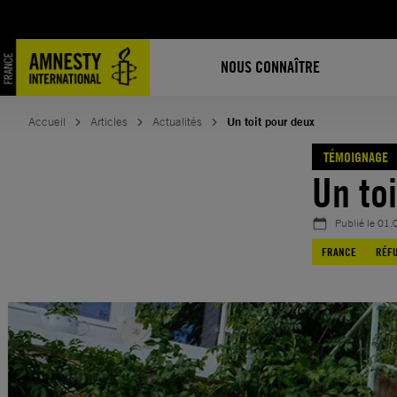
Aller
au
contenu
NOUS CONNAÎTRE
Accueil
Articles
Actualités
Un toit pour deux
TÉMOIGNAGE
Un to
Publié le
01.
FRANCE
RÉFU