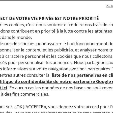
Conti
PECT DE VOTRE VIE PRIVÉE EST NOTRE PRIORITÉ
 les cookies, c'est nous soutenir et réduire nos frais de co
dons contribuent en priorité à la lutte contre les atteintes
 dans le monde.
ilisons des cookies pour assurer le bon fonctionnement d
rsonnaliser le contenu et les publicités, et analyser notre tr
 à caractère personnel et les cookies que nous collecton
lisés pour personnaliser les annonces. Nous partageons au
s informations sur votre navigation avec nos partenaires.
ntres autres consulter la
liste de nos partenaires en cl
litique de confidentialité de notre partenaire Google
 ici
. En aucun cas les données de nos bases ne sont rev
s à des fins commerciales.
ant sur « OK J'ACCEPTE », vous donnez votre accord pour l'u
cookies. Vous pouvez également continuer sans accepter, 