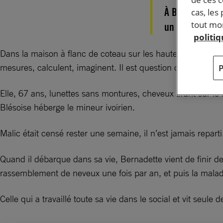
À Blois, depui
cas, les
tout mom
un Ivoirien mi
politi
Dans la maison à flanc de coteau sur les hauteurs de Bloi
mesures, calculent, imaginent. Il est question d’y aménage
Elle, 67 ans, lunettes sans montures, cheveux tirant sur l
Blésoise héberge le mineur ivoirien.
Malic était censé rester une semaine, il n’est jamais reparti
Quand il débarque dans sa vie, Bernadette vient de finir de
rassemblement de neveux une fois par an, et puis la malad
Celle qui a travaillé toute sa vie dans le social et vit seu