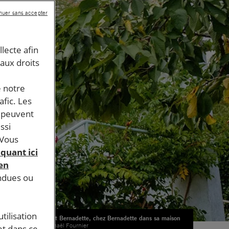
nuer sans accepter
llecte afin
 aux droits
e notre
afic. Les
s peuvent
ssi
 Vous
iquant ici
 en
endues ou
tilisation
Malic et Bernadette, chez Bernadette dans sa maison
© Raphaël Fournier
et dans ce