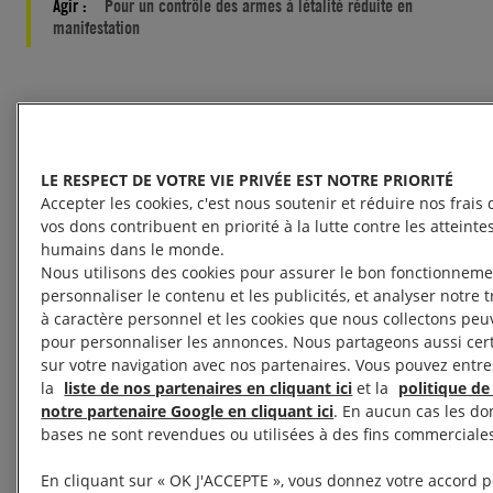
Agir :
Pour un contrôle des armes à létalité réduite en
manifestation
Des blessures
LE RESPECT DE VOTRE VIE PRIVÉE EST NOTRE PRIORITÉ
irrémédiables
Accepter les cookies, c'est nous soutenir et réduire nos frais 
vos dons contribuent en priorité à la lutte contre les atteinte
humains dans le monde.
Ils souhaitaient simplement manifester. Et pourtant
Nous utilisons des cookies pour assurer le bon fonctionnemen
leur vie a basculé à cause d’une utilisation abusive
personnaliser le contenu et les publicités, et analyser notre 
à caractère personnel et les cookies que nous collectons peuv
d’armes à létalité réduite par les forces de police.
pour personnaliser les annonces. Nous partageons aussi cer
Ces dernières années, nous avons constaté, parmi
sur votre navigation avec nos partenaires. Vous pouvez entre
d’autre blessures graves, une augmentation
la
liste de nos partenaires en cliquant ici
et la
politique de
notre partenaire Google en cliquant ici
. En aucun cas les d
inquiétante des lésions oculaires, fractures du
bases ne sont revendues ou utilisées à des fins commerciale
crâne, hémorragies internes et traumatismes
psychologiques liés à l’utilisation inconsidérée et
En cliquant sur « OK J'ACCEPTE », vous donnez votre accord po