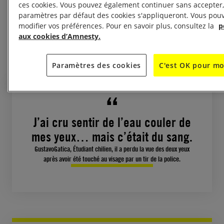
ces cookies. Vous pouvez également continuer sans accepter, 
disproportionnée des armes de maintien de l’ordre.
paramètres par défaut des cookies s'appliqueront. Vous pou
modifier vos préférences. Pour en savoir plus, consultez la
p
À lire aussi :
Maintien de l’ordre : ces armes dangereuses
aux cookies d’Amnesty.
utilisées dans les manifestations
Paramètres des cookies
C'est OK pour mo
J’ai cru sentir de l’eau couler de
mes yeux… mais c’était du sang.
GustavoGatica, Étudiant chilien, il a perdu la vue des deux yeux
après avoir été touché au visage par un tir de la police.