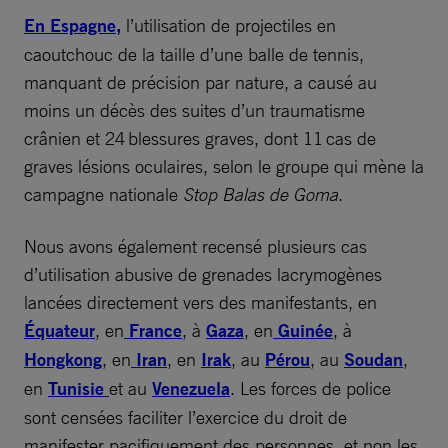
En Espagne,
l’utilisation de projectiles en
caoutchouc de la taille d’une balle de tennis,
manquant de précision par nature, a causé au
moins un décès des suites d’un traumatisme
crânien et 24 blessures graves, dont 11 cas de
graves lésions oculaires, selon le groupe qui mène la
campagne nationale
Stop Balas de Goma
.
Nous avons également recensé plusieurs cas
d’utilisation abusive de grenades lacrymogènes
lancées directement vers des manifestants, en
Équateur
, en
France
, à
Gaza
, en
Guinée
, à
Hongkong
, en
Iran
, en
Irak
, au
Pérou
, au
Soudan
,
en
Tunisie
et au
Venezuela
. Les forces de police
sont censées faciliter l’exercice du droit de
manifester pacifiquement des personnes, et non les