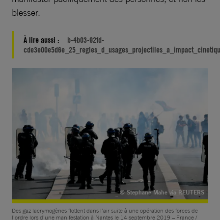
blesser.
À lire aussi :
b-4b03-92fd-
cde3e00e5d6e_25_regles_d_usages_projectiles_a_impact_cinetiqu
© Stephane Mahe via REUTERS
Des gaz lacrymogènes flottent dans l’air suite à une opération des forces de
l’ordre lors d’une manifestation à Nantes le 14 septembre 2019 – France /