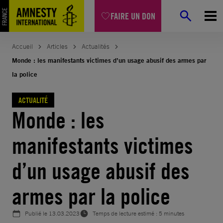
Aller
FAIRE UN DON
au
contenu
Accueil
Articles
Actualités
Monde : les manifestants victimes d’un usage abusif des armes par
la police
ACTUALITÉ
Monde : les
manifestants victimes
d’un usage abusif des
armes par la police
Publié le
13.03.2023
Temps de lecture estimé : 5 minutes