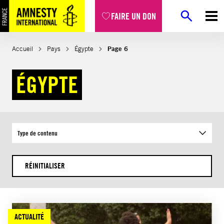
Aller
FAIRE UN DON
au
contenu
Accueil
Pays
Égypte
Page 6
ÉGYPTE
Type de contenu
RÉINITIALISER
ACTUALITÉ