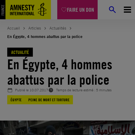
Aller
FAIRE UN DON
au
contenu
Accueil
Articles
Actualités
En Égypte, 4 hommes abattus par la police
ACTUALITÉ
En Égypte, 4 hommes
abattus par la police
Publié le
10.07.2017
Temps de lecture estimé : 5 minutes
ÉGYPTE
PEINE DE MORT ET TORTURE