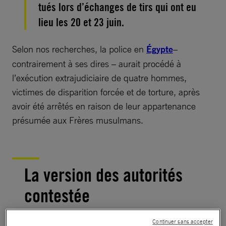
tués lors d’échanges de tirs qui ont eu
lieu les 20 et 23 juin.
Selon nos recherches, la police en
Égypte
–
contrairement à ses dires – aurait procédé à
l’exécution extrajudiciaire de quatre hommes,
victimes de disparition forcée et de torture, après
avoir été arrêtés en raison de leur appartenance
présumée aux Frères musulmans.
La version des autorités
contestée
Continuer sans accepter
Le 20 juin 2017, le ministère de l’Intérieur a