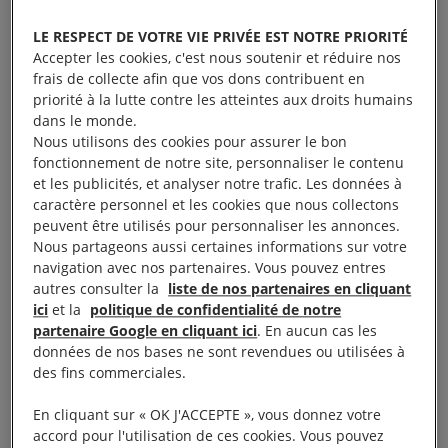
annoncé sur sa page Facebook officielle
LE RESPECT DE VOTRE VIE PRIVÉE EST NOTRE PRIORITÉ
qu’Abdelzaher Motawie (32 ans), Sabry Sabah (46
Accepter les cookies, c'est nous soutenir et réduire nos
frais de collecte afin que vos dons contribuent en
ans) et Ahmed Abu Rashid (41 ans) avaient été tués
priorité à la lutte contre les atteintes aux droits humains
dans un échange de tirs lorsque la police s’était
dans le monde.
approchée de l’appartement où ils étaient supposés
Nous utilisons des cookies pour assurer le bon
fonctionnement de notre site, personnaliser le contenu
se cacher. Il affirmait que ces trois hommes avaient
et les publicités, et analyser notre trafic. Les données à
été inculpés d’appartenance au groupe armé se
caractère personnel et les cookies que nous collectons
faisant appeler Hasm et de participation à des
peuvent être utilisés pour personnaliser les annonces.
Nous partageons aussi certaines informations sur votre
attaques violentes contre des installations publiques.
navigation avec nos partenaires. Vous pouvez entres
autres consulter la
liste de nos partenaires en cliquant
Le 23 juin, le ministère de l’Intérieur a indiqué que
ici
et la
politique de confidentialité de notre
la police avait abattu Mohamed Abdel Moneim Abu
partenaire Google en cliquant ici
. En aucun cas les
données de nos bases ne sont revendues ou utilisées à
Tabeekh (39 ans) sur une autoroute du gouvernorat
des fins commerciales.
de Gizeh car il avait résisté à son interpellation ; il
était soupçonné de soutenir financièrement le
En cliquant sur « OK J'ACCEPTE », vous donnez votre
accord pour l'utilisation de ces cookies. Vous pouvez
mouvement Hasm.