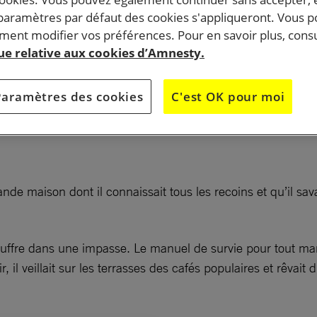
 paramètres par défaut des cookies s'appliqueront. Vous 
ent modifier vos préférences. Pour en savoir plus, consu
a Révolution, et après l’arrivée au pouvoir d’al-Sissi,
que relative aux cookies d’Amnesty.
pays sont engagés dans un inquiétant face-à-face.
féroce a fait taire les opposants et découragé la socié
Paramètres des cookies
C'est OK pour moi
’a rien réglé des maux du pays.
grande maison dont il connaissait tous les recoins et qu’il s
ouffre dans une impasse. Le manuel de survie pour tout manif
il veillait sur les terrasses des cafés populaires et rêvait 