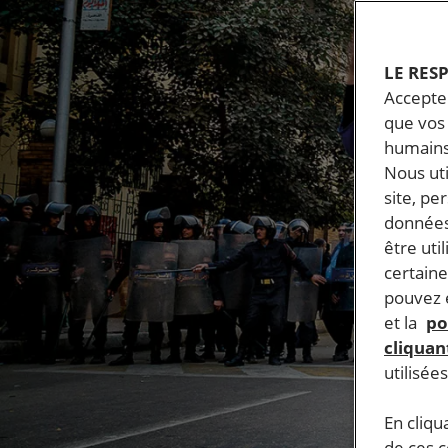
LE RES
Accepter
que vos 
humains
Nous ut
site, pe
données
être uti
certaine
pouvez e
et la
po
cliquant
utilisée
En cliqu
de ces 