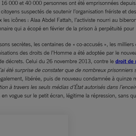
re 16 000 et 40 000 personnes ont été emprisonnées depuis
citoyens suspectés de soutenir l’organisation frériste et de
les icônes : Alaa Abdel Fattah, l’activiste nourri au biber
aire qui a écopé en février de la prison à perpétuité pour
isons secrètes, les centaines de « co-accusés », les millie
anisations des droits de l’Homme a été adoptée par le nouve
e de décrets. Celui du 26 novembre 2013, contre le
droit de
’ai été surprise de constater que de nombreux prisonniers s
également, libérée, puis de nouveau condamnée à quinze m
tion à travers les seuls médias d’État autorisés dans l’encei
s en vogue sur le petit écran, légitime la répression, sans 