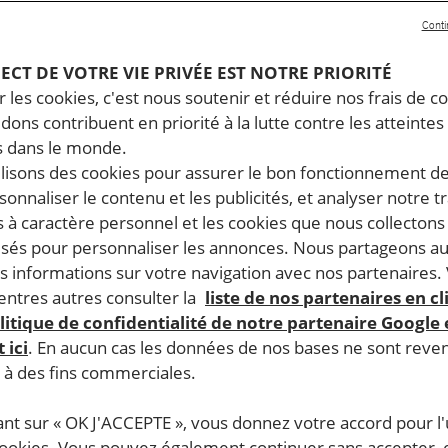
Conti
PECT DE VOTRE VIE PRIVÉE EST NOTRE PRIORITÉ
 les cookies, c'est nous soutenir et réduire nos frais de co
dons contribuent en priorité à la lutte contre les atteintes
 dans le monde.
ilisons des cookies pour assurer le bon fonctionnement d
rsonnaliser le contenu et les publicités, et analyser notre tr
 à caractère personnel et les cookies que nous collecton
lisés pour personnaliser les annonces. Nous partageons au
s informations sur votre navigation avec nos partenaires.
ntres autres consulter la
liste de nos partenaires en cl
litique de confidentialité de notre partenaire Google
 ici
. En aucun cas les données de nos bases ne sont rev
s à des fins commerciales.
ant sur « OK J'ACCEPTE », vous donnez votre accord pour l'u
cookies. Vous pouvez également continuer sans accepter, 