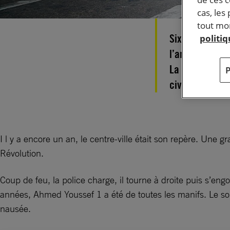
cas, les
tout mom
Six ans après l
politi
l’armée et le 
La répression 
civile, mais n
I l y a encore un an, le centre-ville était son repère. Une 
Révolution.
Coup de feu, la police charge, il tourne à droite puis s’eng
années, Ahmed Youssef 1 a été de toutes les manifs. Le soir, 
nausée.