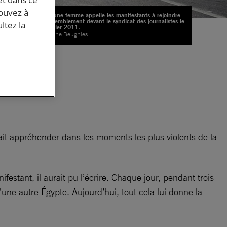
pouvez à
Une jeune femme appelle les manifestants à rejoindre
un rassemblement devant le syndicat des journalistes le
ltez la
26 janvier 2011.
© Pauline Beugnies
té
avait appréhender dans les moments les plus violents de la
estant, il aurait pu l’écrire. Chaque jour, pendant trois
d’une autre Égypte. Aujourd’hui, tout cela lui donne la