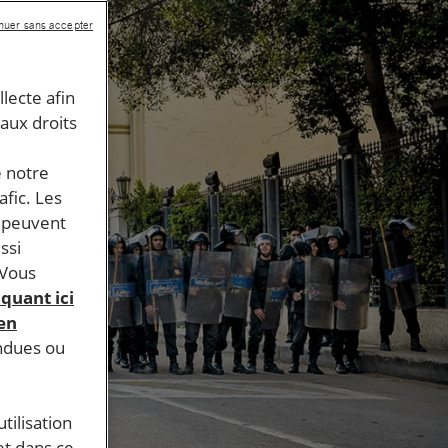
nuer sans accepter
llecte afin
 aux droits
e notre
afic. Les
s peuvent
ssi
 Vous
iquant ici
 en
endues ou
tilisation
et dans ce