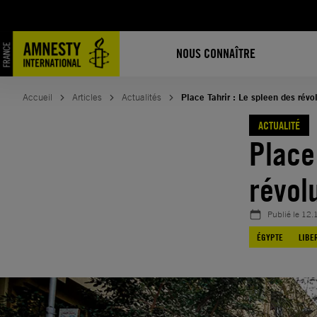
Aller
au
contenu
NOUS CONNAÎTRE
Accueil
Articles
Actualités
Place Tahrir : Le spleen des révo
ACTUALITÉ
Place
révol
Publié le
12.
ÉGYPTE
LIBE