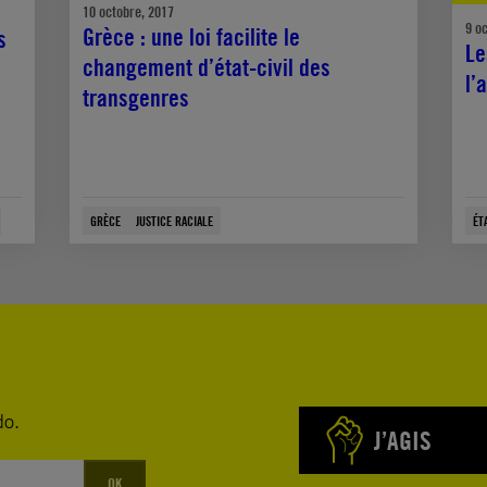
10 octobre, 2017
9 o
Grèce : une loi facilite le
s
Le
changement d’état-civil des
l’
transgenres
GRÈCE
JUSTICE RACIALE
ÉT
do.
J’AGIS
OK