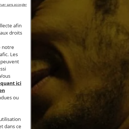
nuer sans accepter
llecte afin
 aux droits
e notre
afic. Les
s peuvent
ssi
 Vous
iquant ici
 en
endues ou
tilisation
et dans ce