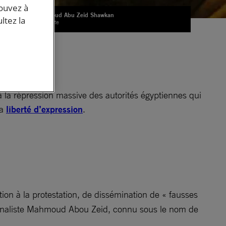
pouvez à
Mahmoud Abu Zeid Shawkan
ltez la
© Private
l
.
à la répression massive des autorités égyptiennes qui
la
liberté d’expression
.
tion à la protestation, de dissémination de « fausses
ournaliste Mahmoud Abou Zeid, connu sous le nom de