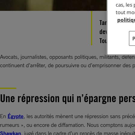
cas, les
tout mom
politi
Tandis que les
devient aujour
Tour d’horizon
Avocats, journalistes, opposants politiques, militants, déf
continuent d’arrêter, de poursuivre ou d’emprisonner des p
Une répression qui n’épargne per
En
Égypte
, les autorités mènent une répression sans précéd
rumeurs », ou encore de diffamation. Nous comptons aujo
Shawkan
, jugé dans le cadre d’un procès de masse inéqui