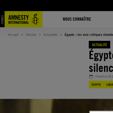
Aller
au
contenu
NOUS CONNAÎTRE
Accueil
Articles
Actualités
Égypte : les voix critiques réduit
ACTUALITÉ
Égypte
silen
Publié le
20.
ÉGYPTE
LIBE