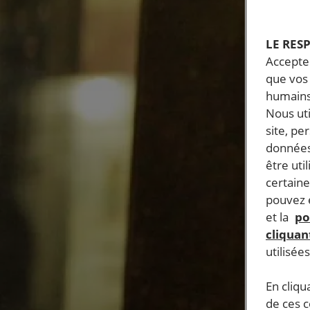
LE RES
Accepter
que vos 
humains
Nous ut
site, pe
données
être uti
certaine
pouvez e
et la
po
cliquant
utilisée
En cliqu
de ces 