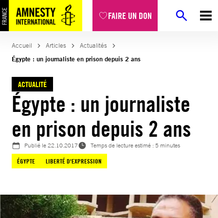
Aller
FAIRE UN DON
au
contenu
Accueil
Articles
Actualités
Égypte : un journaliste en prison depuis 2 ans
ACTUALITÉ
Égypte : un journaliste
en prison depuis 2 ans
Publié le
22.10.2017
Temps de lecture estimé : 5 minutes
ÉGYPTE
LIBERTÉ D'EXPRESSION