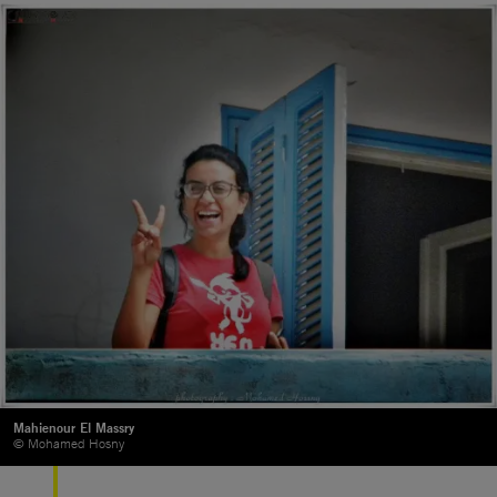
Mahienour El Massry
© Mohamed Hosny