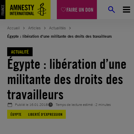
Aller
FAIRE UN DON
au
contenu
Accueil
Articles
Actualités
Égypte : libération d’une militante des droits des travailleurs
ACTUALITÉ
Égypte : libération d’une
militante des droits des
travailleurs
Publié le
16.01.2018
Temps de lecture estimé : 2 minutes
ÉGYPTE
LIBERTÉ D'EXPRESSION