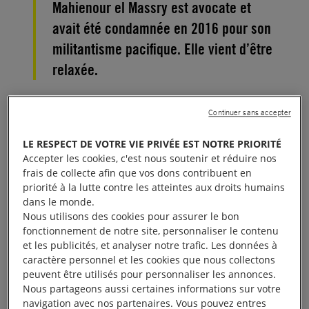
Mahienour el Massry est avocate et
avait été condamnée en 2016 pour son
militantisme pacifique. Elle vient d’être
relaxée.
C’est une merveilleuse nouvelle pour Mahienour, qui
Continuer sans accepter
vient de retrouver la liberté. Elle n’aurait cependant
LE RESPECT DE VOTRE VIE PRIVÉE EST NOTRE PRIORITÉ
pas dû passer un seul instant derrière les barreaux,
Accepter les cookies, c'est nous soutenir et réduire nos
car elle n’a été arrêtée qu’en raison de son
frais de collecte afin que vos dons contribuent en
militantisme pacifique en
Égypte
.
priorité à la lutte contre les atteintes aux droits humains
dans le monde.
Nous utilisons des cookies pour assurer le bon
Sa libération est sans nul doute un énorme
fonctionnement de notre site, personnaliser le contenu
soulagement pour sa famille et pour toutes les
et les publicités, et analyser notre trafic. Les données à
personnes qui l’ont inlassablement défendue.
caractère personnel et les cookies que nous collectons
peuvent être utilisés pour personnaliser les annonces.
Nous partageons aussi certaines informations sur votre
À lire aussi :
Égypte : 49 personnes présumées
navigation avec nos partenaires. Vous pouvez entres