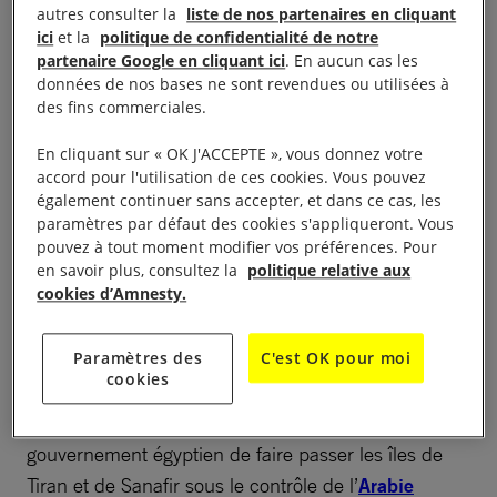
homosexuelles condamnées à de la prison ferme
autres consulter la
liste de nos partenaires en cliquant
ici
et la
politique de confidentialité de notre
partenaire Google en cliquant ici
. En aucun cas les
données de nos bases ne sont revendues ou utilisées à
des fins commerciales.
L’histoire de Mahienour el
En cliquant sur « OK J'ACCEPTE », vous donnez votre
Massry
accord pour l'utilisation de ces cookies. Vous pouvez
également continuer sans accepter, et dans ce cas, les
paramètres par défaut des cookies s'appliqueront. Vous
Mahienour el Massry, avocate, est une ancienne
pouvez à tout moment modifier vos préférences. Pour
prisonnière d’opinion
.
en savoir plus, consultez la
politique relative aux
cookies d’Amnesty.
Le 14 juin 2016, Mahienour el Massry, Moataseem
Paramètres des
C'est OK pour moi
Medhat et les militants Asmaa Naeem, Walee el
cookies
Amry et Ziad Abu el Fadl ont pris part à une action
de protestation à Alexandrie contre la décision du
gouvernement égyptien de faire passer les îles de
Tiran et de Sanafir sous le contrôle de l’
Arabie