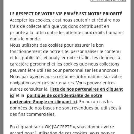
Répression interne qui dure maintenant depuis plus
LE RESPECT DE VOTRE VIE PRIVÉE EST NOTRE PRIORITÉ
de 4 ans sous le prétexte de rétablir la stabilité.
Accepter les cookies, c'est nous soutenir et réduire nos
frais de collecte afin que vos dons contribuent en
priorité à la lutte contre les atteintes aux droits humains
Malgré cela, l’Égypte reste pourtant à ce jour l’un
dans le monde.
des meilleurs clients de la France.
Nous utilisons des cookies pour assurer le bon
fonctionnement de notre site, personnaliser le contenu
et les publicités, et analyser notre trafic. Les données à
Pourtant, depuis 2011, la France n’a jamais vendu
caractère personnel et les cookies que nous collectons
et livré autant d’armes à l’Égypte en si peu de
peuvent être utilisés pour personnaliser les annonces.
temps. Ce pays est son quatrième plus important
Nous partageons aussi certaines informations sur votre
navigation avec nos partenaires. Vous pouvez entres
client sur la période 2007-2016. Sous couvert de
autres consulter la
liste de nos partenaires en cliquant
lutte contre le terrorisme et en dépit des conclusions
ici
et la
politique de confidentialité de notre
du Conseil de l’Union européenne du 21 août 2013
partenaire Google en cliquant ici
. En aucun cas les
données de nos bases ne sont revendues ou utilisées à
et de la Position commune de l’UE de 2008, la
des fins commerciales.
France a continué à fournir des armes et des
équipements pouvant servir à des fins de sécurité
En cliquant sur « OK J'ACCEPTE », vous donnez votre
accord pour l'utilisation de ces cookies. Vous pouvez