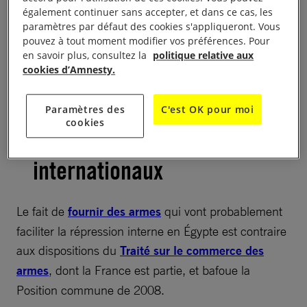
intérieure et de maintien de l’ordre, faisant d’elle un
également continuer sans accepter, et dans ce cas, les
complice de la répression férocement mise en
paramètres par défaut des cookies s'appliqueront. Vous
œuvre par les autorités égyptiennes.
pouvez à tout moment modifier vos préférences. Pour
en savoir plus, consultez la
politique relative aux
cookies d’Amnesty.
Quand la France bafoue
Paramètres des
C'est OK pour moi
cookies
ses engagements
internationaux
Le fait de
fournir des armes
qui vont probablement
faciliter la répression interne en Égypte est contraire
aux dispositions du
Traité sur le commerce des
armes
, dont la France est partie, et bafoue la
Position commune de 2008.