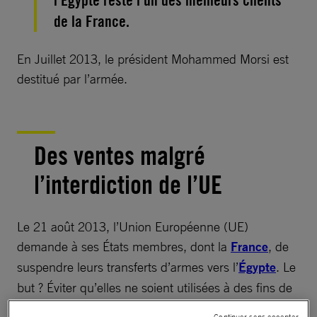
l’Égypte reste l’un des meilleurs clients
de la France.
En Juillet 2013, le président Mohammed Morsi est
destitué par l’armée.
Des ventes malgré
l’interdiction de l’UE
Le 21 août 2013, l’Union Européenne (UE)
demande à ses États membres, dont la
France
, de
suspendre leurs transferts d’armes vers l’
Égypte
. Le
but ? Éviter qu’elles ne soient utilisées à des fins de
répression interne.
Continuer sans accepter