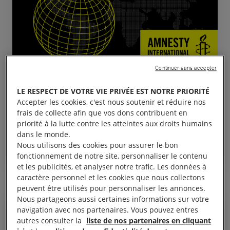
Continuer sans accepter
22 juin, 2026
LE RESPECT DE VOTRE VIE PRIVÉE EST NOTRE PRIORITÉ
Burkina Faso. Deux ans après, l’éminent
Accepter les cookies, c'est nous soutenir et réduire nos
journaliste Serge Oulon toujours porté disparu
frais de collecte afin que vos dons contribuent en
priorité à la lutte contre les atteintes aux droits humains
dans le monde.
Nous utilisons des cookies pour assurer le bon
fonctionnement de notre site, personnaliser le contenu
BURKINA FASO
et les publicités, et analyser notre trafic. Les données à
caractère personnel et les cookies que nous collectons
peuvent être utilisés pour personnaliser les annonces.
Nous partageons aussi certaines informations sur votre
navigation avec nos partenaires. Vous pouvez entres
COMMUNIQUÉ DE PRESSE
autres consulter la
liste de nos partenaires en cliquant