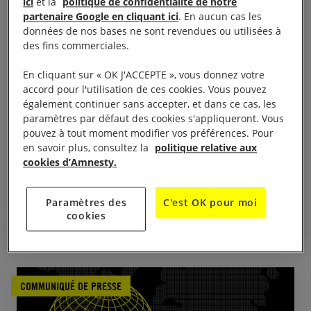
ici
et la
politique de confidentialité de notre
partenaire Google en cliquant ici
. En aucun cas les
données de nos bases ne sont revendues ou utilisées à
des fins commerciales.
En cliquant sur « OK J'ACCEPTE », vous donnez votre
accord pour l'utilisation de ces cookies. Vous pouvez
également continuer sans accepter, et dans ce cas, les
16 avril, 2026
paramètres par défaut des cookies s'appliqueront. Vous
Burkina Faso. La dissolution de plus d’une
pouvez à tout moment modifier vos préférences. Pour
centaine d’ONG et d’associations témoigne de
en savoir plus, consultez la
politique relative aux
l’intensification de la répression à l’encontre
cookies d’Amnesty.
de la société civile
Paramètres des
C'est OK pour moi
BURKINA FASO
DROIT DE MANIFESTER
LIBERTÉ D'ASSOCIATION
cookies
COMMUNIQUÉ DE PRESSE