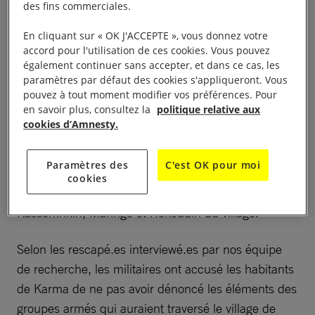
des fins commerciales.
locales basées à Ouahigouya. Les témoignages
En cliquant sur « OK J'ACCEPTE », vous donnez votre
pointent du doigt la responsabilité du 3e bataillon de
accord pour l'utilisation de ces cookies. Vous pouvez
la brigade d’intervention rapide (BIR) dans les
également continuer sans accepter, et dans ce cas, les
meurtres.
paramètres par défaut des cookies s'appliqueront. Vous
pouvez à tout moment modifier vos préférences. Pour
en savoir plus, consultez la
politique relative aux
Lors d’une conférence de presse des ressortissants
cookies d’Amnesty.
de Karma tenue le 29 avril, le bilan du massacre a
été évalué à 147 personnes, dont 45 enfants. Les
Paramètres des
C'est OK pour moi
victimes sont recensées dans les quartiers de
cookies
Ipaala, Moygayiri, Saayiri, Seygayiri, Rikin,
Kassomrikin, Maringo et Rokoudin du village.
Selon les rescapé.es interviewé.es par nos équipe
de recherche, les militaires ont accusé les habitants
de Karma de ne pas avoir dénoncé les éléments des
groupes armés qui auraient traversé le village de