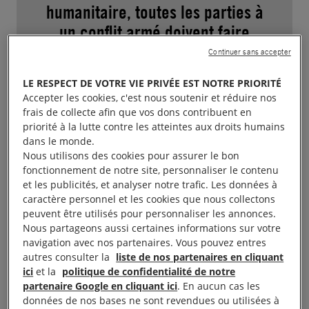
humanitaire, toutes les parties à
un conflit armé doivent faire
systématiquement la distinction
Continuer sans accepter
entre les personnes civiles et les
LE RESPECT DE VOTRE VIE PRIVÉE EST NOTRE PRIORITÉ
combattants, et ont l’interdiction
Accepter les cookies, c'est nous soutenir et réduire nos
de mener des attaques visant la
frais de collecte afin que vos dons contribuent en
priorité à la lutte contre les atteintes aux droits humains
population civile et des
dans le monde.
exécutions extrajudiciaires. Ces
Nous utilisons des cookies pour assurer le bon
violations graves des conventions
fonctionnement de notre site, personnaliser le contenu
et les publicités, et analyser notre trafic. Les données à
de Genève peuvent constituer
caractère personnel et les cookies que nous collectons
des crimes de guerre.
peuvent être utilisés pour personnaliser les annonces.
Nous partageons aussi certaines informations sur votre
navigation avec nos partenaires. Vous pouvez entres
autres consulter la
liste de nos partenaires en cliquant
ici
et la
politique de confidentialité de notre
partenaire Google en cliquant ici
. En aucun cas les
Amnesty International a pu recueillir des
données de nos bases ne sont revendues ou utilisées à
témoignages auprès de rescapé.es et de sources