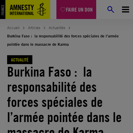
Aller
FAIRE UN DON
au
contenu
Accueil
Articles
Actualités
Burkina Faso : la responsabilité des forces spéciales de l’armée
pointée dans le massacre de Karma
ACTUALITÉ
Burkina Faso : la
responsabilité des
forces spéciales de
l’armée pointée dans le
massacre de Karma