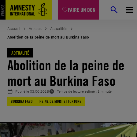
Aller
FAIRE UN DON
au
contenu
Accueil
Articles
Actualités
Abolition de la peine de mort au Burkina Faso
ACTUALITÉ
Abolition de la peine de
mort au Burkina Faso
Publié le
03.06.2018
Temps de lecture estimé : 1 minute
BURKINA FASO
PEINE DE MORT ET TORTURE