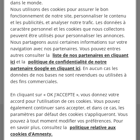
dans le monde.
sentences possibles. Si le pays était abolitionniste
Nous utilisons des cookies pour assurer le bon
dans la pratique depuis de nombreuses années,
fonctionnement de notre site, personnaliser le contenu
et les publicités, et analyser notre trafic. Les données à
cette décision parlementaire n’en est pas moins
caractère personnel et les cookies que nous collectons
bienvenue.
peuvent être utilisés pour personnaliser les annonces.
Nous partageons aussi certaines informations sur votre
navigation avec nos partenaires. Vous pouvez entres
Lorsque ce code entrera en vigueur, le Burkina Faso
autres consulter la
liste de nos partenaires en cliquant
rejoindra le groupe de nations qui ont relégué ce
ici
et la
politique de confidentialité de notre
châtiment cruel aux oubliettes de l’histoire.
partenaire Google en cliquant ici
. En aucun cas les
données de nos bases ne sont revendues ou utilisées à
des fins commerciales.
À lire aussi :
Un nouveau pas : vers l’abolition de la peine
de mort
En cliquant sur « OK J'ACCEPTE », vous donnez votre
accord pour l'utilisation de ces cookies. Vous pouvez
également continuer sans accepter, et dans ce cas, les
paramètres par défaut des cookies s'appliqueront. Vous
S'INFORMER
pouvez à tout moment modifier vos préférences. Pour
en savoir plus, consultez la
politique relative aux
cookies d’Amnesty.
EN APPRENDRE PLUS SUR LE PAYS