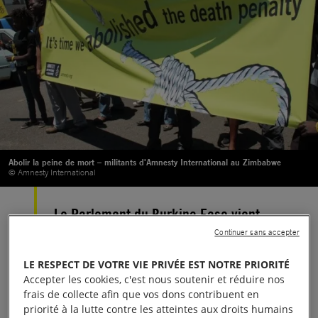
Abolir la peine de mort – militants d'Amnesty International au Zimbabwe
© Amnesty International
Le Parlement du Burkina Faso vient
d’adopter un nouveau Code pénal qui
Continuer sans accepter
abolit la peine de mort en droit.
LE RESPECT DE VOTRE VIE PRIVÉE EST NOTRE PRIORITÉ
Accepter les cookies, c'est nous soutenir et réduire nos
En adoptant ce nouveau Code pénal, le Burkina
frais de collecte afin que vos dons contribuent en
priorité à la lutte contre les atteintes aux droits humains
Faso élimine la peine de mort de la liste des