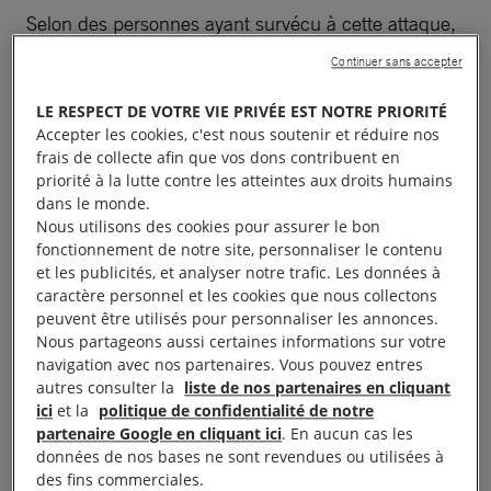
Selon des personnes ayant survécu à cette attaque,
ce sont des membres locaux d’une confrérie de
Continuer sans accepter
chasseurs dozos, un groupe allié au gouvernement
LE RESPECT DE VOTRE VIE PRIVÉE EST NOTRE PRIORITÉ
et agissant comme une milice auxiliaire, qui sont
Accepter les cookies, c'est nous soutenir et réduire nos
allés de maison en maison,
ouvrant le feu sur des
frais de collecte afin que vos dons contribuent en
personnes incapables de s’échapper
.
priorité à la lutte contre les atteintes aux droits humains
dans le monde.
Nous utilisons des cookies pour assurer le bon
Les homicides commis à Nouna ont fait suite à une
fonctionnement de notre site, personnaliser le contenu
attaque menée contre une base dozo et un poste de
et les publicités, et analyser notre trafic. Les données à
gendarmerie par des combattants islamistes
caractère personnel et les cookies que nous collectons
peuvent être utilisés pour personnaliser les annonces.
quelques heures auparavant.
Nous partageons aussi certaines informations sur votre
navigation avec nos partenaires. Vous pouvez entres
Le 2 janvier, le parquet local a
ouvert une
autres consulter la
liste de nos partenaires en cliquant
ici
et la
politique de confidentialité de notre
information judiciaire sur l’homicide de 28 civils
.
partenaire Google en cliquant ici
. En aucun cas les
Or, des rescapés nous ont déclaré que le nombre de
données de nos bases ne sont revendues ou utilisées à
victimes est beaucoup plus élevé. 86 corps au
des fins commerciales.