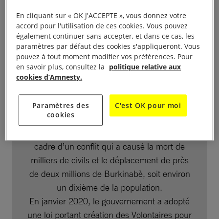
moins ayant été retrouvés et enterrés le
En cliquant sur « OK J'ACCEPTE », vous donnez votre
31 décembre. D’autres corps criblés de balles ont
accord pour l'utilisation de ces cookies. Vous pouvez
été retrouvés et inhumés les jours suivants.
également continuer sans accepter, et dans ce cas, les
paramètres par défaut des cookies s'appliqueront. Vous
pouvez à tout moment modifier vos préférences. Pour
en savoir plus, consultez la
politique relative aux
Les milices du
cookies d’Amnesty.
gouvernement burkinabé
Paramètres des
C'est OK pour moi
cookies
Le
Burkina Faso
est aux prises avec une
insurrection islamiste depuis 2016, dans le
cadre d’un conflit qui a causé la mort de
milliers de civils et le déplacement de près
de deux millions de Burkinabè, soit environ
un dixième de la population.
En janvier 2020, le gouvernement a adopté
une loi portant création des Volontaires pour