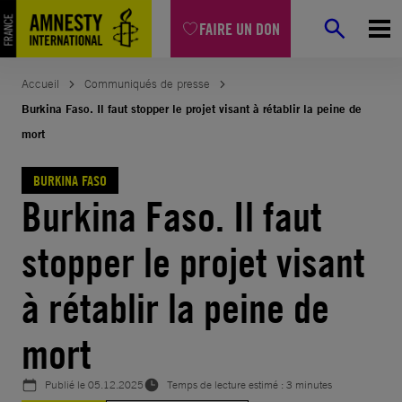
Aller
FAIRE UN DON
au
contenu
Accueil
Communiqués de presse
Burkina Faso. Il faut stopper le projet visant à rétablir la peine de
mort
BURKINA FASO
Burkina Faso. Il faut
stopper le projet visant
à rétablir la peine de
mort
Publié le
05.12.2025
Temps de lecture estimé : 3 minutes