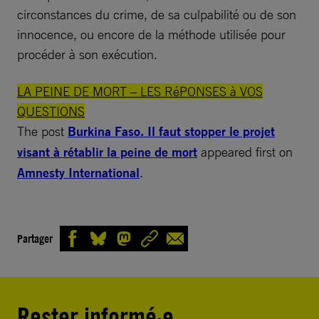
circonstances du crime, de sa culpabilité ou de son
innocence, ou encore de la méthode utilisée pour
procéder à son exécution.
LA PEINE DE MORT – LES RéPONSES à VOS
QUESTIONS
The post
Burkina Faso. Il faut stopper le projet
visant à rétablir la peine de mort
appeared first on
Amnesty International
.
Partager
Rester informé·e