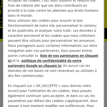
Accepter les cookies, c'est nous soutenir et réduire nos
frais de collecte afin que vos dons contribuent en
priorité à la lutte contre les atteintes aux droits humains
dans le monde.
Nous utilisons des cookies pour assurer le bon
fonctionnement de notre site, personnaliser le contenu
et les publicités, et analyser notre trafic. Les données à
caractère personnel et les cookies que nous collectons
peuvent être utilisés pour personnaliser les annonces.
Nous partageons aussi certaines informations sur votre
En réponse à l’annonce faite le 4 décembre par le
navigation avec nos partenaires. Vous pouvez entres
autres consulter la
liste de nos partenaires en cliquant
gouvernement burkinabè de sa décision de
ici
et la
politique de confidentialité de notre
réintroduire la peine de mort sept ans après son
partenaire Google en cliquant ici
. En aucun cas les
données de nos bases ne sont revendues ou utilisées à
abolition pour les crimes de droit commun, dans le
des fins commerciales.
cadre d’une réforme du Code pénal, Marceau
Sivieude, directeur régional d’Amnesty
En cliquant sur « OK J'ACCEPTE », vous donnez votre
accord pour l'utilisation de ces cookies. Vous pouvez
International pour l’Afrique de l’Ouest et l’Afrique
également continuer sans accepter, et dans ce cas, les
centrale, a déclaré :
paramètres par défaut des cookies s'appliqueront. Vous
pouvez à tout moment modifier vos préférences. Pour