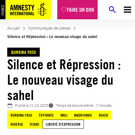
Aller
FAIRE UN DON
au
contenu
Accueil
Communiqués de presse
Silence et Répression : Le nouveau visage du sahel
BURKINA FASO
Silence et Répression :
Le nouveau visage du
sahel
Publié le
21.10.2025
Temps de lecture estimé : 7 minutes
BURKINA FASO
ÉRYTHRÉE
MALI
MAURITANIE
NIGER
NIGERIA
TCHAD
LIBERTÉ D'EXPRESSION