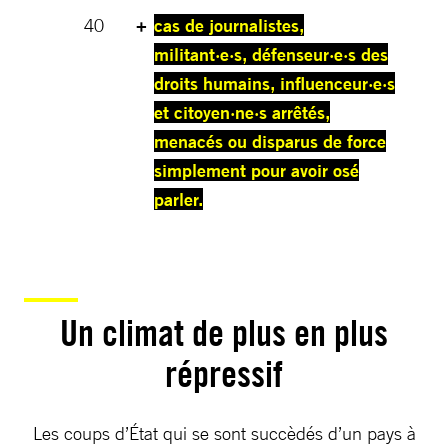
40
+
cas de journalistes,
militant·e·s, défenseur·e·s des
droits humains, influenceur·e·s
et citoyen·ne·s arrêtés,
menacés ou disparus de force
simplement pour avoir osé
parler.
Un climat de plus en plus
répressif
Les coups d’État qui se sont succèdés d’un pays à