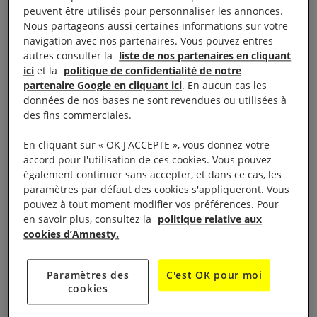
peuvent être utilisés pour personnaliser les annonces.
Cette décision est un exemple à suivre pour les pays
Nous partageons aussi certaines informations sur votre
navigation avec nos partenaires. Vous pouvez entres
européens qui continuent d’alimenter le conflit au
autres consulter la
liste de nos partenaires en cliquant
Yémen, notamment le
Royaume-Uni
et la
France
.
ici
et la
politique de confidentialité de notre
partenaire Google en cliquant ici
. En aucun cas les
données de nos bases ne sont revendues ou utilisées à
À lire aussi :
Ventes d’armes : la France à nouveau pointée
des fins commerciales.
du doigt au Yémen
En cliquant sur « OK J'ACCEPTE », vous donnez votre
accord pour l'utilisation de ces cookies. Vous pouvez
également continuer sans accepter, et dans ce cas, les
Vous avez dit complicité ?
paramètres par défaut des cookies s'appliqueront. Vous
pouvez à tout moment modifier vos préférences. Pour
en savoir plus, consultez la
politique relative aux
cookies d’Amnesty.
Depuis des années, nous alertons les États
occidentaux sur le fait qu’ils risquent de se rendre
Paramètres des
C'est OK pour moi
complices de crimes de guerre, s’ils continuent de
cookies
fournir des armes à la coalition que dirige l’Arabie