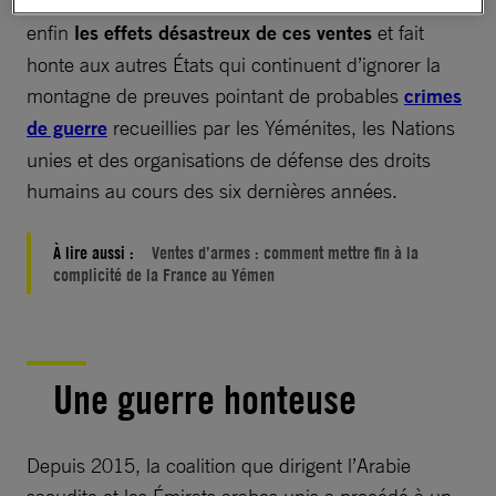
saoudite. L’administration de Joe Biden reconnaît
enfin
les effets désastreux de ces ventes
et fait
honte aux autres États qui continuent d’ignorer la
montagne de preuves pointant de probables
crimes
de guerre
recueillies par les Yéménites, les Nations
unies et des organisations de défense des droits
humains au cours des six dernières années.
À lire aussi :
Ventes d’armes : comment mettre fin à la
complicité de la France au Yémen
Une guerre honteuse
Depuis 2015, la coalition que dirigent l’Arabie
saoudite et les Émirats arabes unis a procédé à un