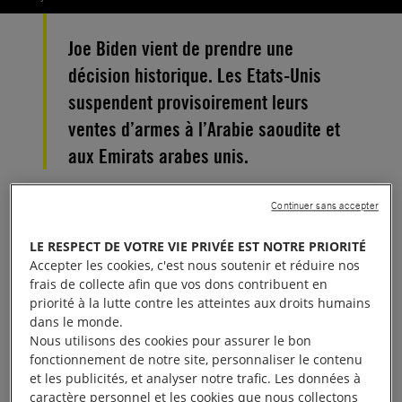
Joe Biden vient de prendre une
décision historique. Les Etats-Unis
suspendent provisoirement leurs
ventes d’armes à l’Arabie saoudite et
aux Emirats arabes unis.
La décision du président Joe Biden de geler les
Continuer sans accepter
ventes d’armes à destination de l’
Arabie saoudite
et
LE RESPECT DE VOTRE VIE PRIVÉE EST NOTRE PRIORITÉ
des
Émirats arabes unis
représente une pause
Accepter les cookies, c'est nous soutenir et réduire nos
bienvenue dans un chapitre honteux de l’histoire.
frais de collecte afin que vos dons contribuent en
priorité à la lutte contre les atteintes aux droits humains
Après presque six ans de
conflit au Yémen
,
dans le monde.
alimenté par des transferts d’armes irresponsables,
Nous utilisons des cookies pour assurer le bon
14 millions de Yéménites ont désespérément
fonctionnement de notre site, personnaliser le contenu
et les publicités, et analyser notre trafic. Les données à
besoin d’aide humanitaire
.
caractère personnel et les cookies que nous collectons