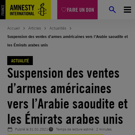
Aller
FAIRE UN DON
au
contenu
Accueil
Articles
Actualités
Suspension des ventes d’armes américaines vers l’Arabie saoudite et
les Émirats arabes unis
ACTUALITÉ
Suspension des ventes
d’armes américaines
vers l’Arabie saoudite et
les Émirats arabes unis
Publié le
31.01.2021
Temps de lecture estimé : 2 minutes