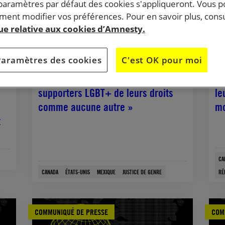
 paramètres par défaut des cookies s'appliqueront. Vous 
ent modifier vos préférences. Pour en savoir plus, consu
que relative aux cookies d’Amnesty.
Paramètres des cookies
C'est OK pour moi
16 juin, 2026
12 j
« Cette Coupe du monde a privé les
Tr
supporters LGBT+ de leurs droits
le
comme aucune autre »
mo
t
CA
CANADA
ÉTATS-UNIS
MEXIQUE
JUSTICE DE GENRE
RÉ
COMMUNIQUÉ DE PRESSE
COM