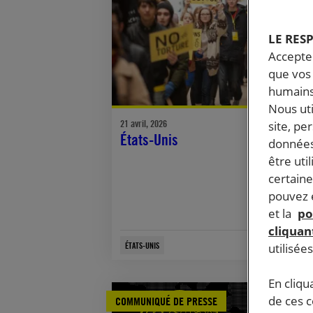
LE RES
Accepter
que vos 
humains
Nous ut
21 avril, 2026
site, pe
États-Unis
données
être uti
certaine
pouvez e
et la
po
cliquant
ÉTATS-UNIS
utilisée
En cliqu
de ces 
COMMUNIQUÉ DE PRESSE