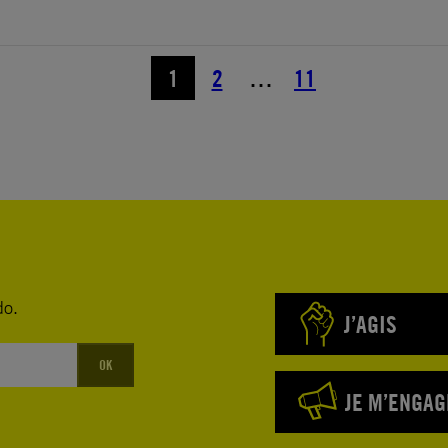
1
2
…
11
do.
J’AGIS
OK
JE M’ENGAG