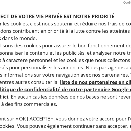
Conti
PECT DE VOTRE VIE PRIVÉE EST NOTRE PRIORITÉ
 les cookies, c'est nous soutenir et réduire nos frais de co
dons contribuent en priorité à la lutte contre les atteintes
16 juillet, 2026
27 j
 dans le monde.
Monde. La communauté
Ét
ilisons des cookies pour assurer le bon fonctionnement d
internationale doit faire front contre
te
rsonnaliser le contenu et les publicités, et analyser notre tr
la campagne répréhensible des
de
 à caractère personnel et les cookies que nous collecton
États-Unis visant à démanteler la
re
lisés pour personnaliser les annonces. Nous partageons au
CPI
s informations sur votre navigation avec nos partenaires.
ntres autres consulter la
liste de nos partenaires en cl
ÉTATS-UNIS
JUSTICE INTERNATIONALE
litique de confidentialité de notre partenaire Google
ÉT
RESPECT DU DROIT INTERNATIONAL HUMANITAIRE
 ici
. En aucun cas les données de nos bases ne sont rev
RE
s à des fins commerciales.
ant sur « OK J'ACCEPTE », vous donnez votre accord pour l'u
cookies. Vous pouvez également continuer sans accepter, 
COMMUNIQUÉ DE PRESSE
COM