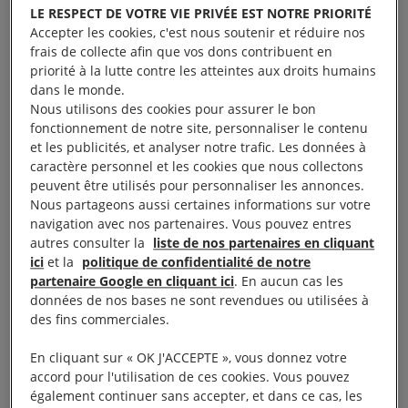
1. Mettre fin à une
LE RESPECT DE VOTRE VIE PRIVÉE EST NOTRE PRIORITÉ
certaine exception
Accepter les cookies, c'est nous soutenir et réduire nos
frais de collecte afin que vos dons contribuent en
française
priorité à la lutte contre les atteintes aux droits humains
dans le monde.
Nous utilisons des cookies pour assurer le bon
Le gouvernement français décide seul des
fonctionnement de notre site, personnaliser le contenu
et les publicités, et analyser notre trafic. Les données à
exportations d’armes et
le Parlement n’exerce
caractère personnel et les cookies que nous collectons
aucun contrôle sur son choix
. Parmi les grandes
peuvent être utilisés pour personnaliser les annonces.
Nous partageons aussi certaines informations sur votre
démocraties occidentales exportatrices d’armement,
navigation avec nos partenaires. Vous pouvez entres
la
France
est le seul pays dont le Parlement
autres consulter la
liste de nos partenaires en cliquant
n’exerce absolument aucune forme de contrôle sur
ici
et la
politique de confidentialité de notre
partenaire Google en cliquant ici
. En aucun cas les
ses ventes d’armes. Les initiatives parlementaires
données de nos bases ne sont revendues ou utilisées à
proposant un tel contrôle sont jusqu’à maintenant
des fins commerciales.
toujours restées lettre morte
. Le Parlement a enfin
En cliquant sur « OK J'ACCEPTE », vous donnez votre
la possibilité de mettre fin à cette exception
accord pour l'utilisation de ces cookies. Vous pouvez
française et d’exercer son droit constitutionnel de
également continuer sans accepter, et dans ce cas, les