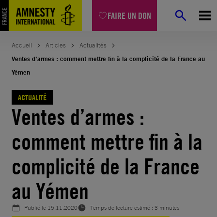
Aller
FAIRE UN DON
au
contenu
Accueil
Articles
Actualités
Ventes d’armes : comment mettre fin à la complicité de la France au
Yémen
ACTUALITÉ
Ventes d’armes :
comment mettre fin à la
complicité de la France
au Yémen
Publié le
15.11.2020
Temps de lecture estimé : 3 minutes