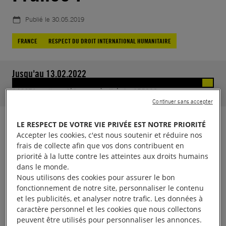
Publié le
30.05.2019
FRANCE
RESPECT DU DROIT INTERNATIONAL HUMANITAIRE
Jusqu'au 13.02.2022
146671
soutiens.
Aidez-nous à atteindre 155000
Continuer sans accepter
LE RESPECT DE VOTRE VIE PRIVÉE EST NOTRE PRIORITÉ
En ratifiant le Traité sur le commerce des armes
Accepter les cookies, c'est nous soutenir et réduire nos
(TCA), la France s’est engagée à ne pas autoriser de
frais de collecte afin que vos dons contribuent en
transferts d’armement s’il existe un risque important
priorité à la lutte contre les atteintes aux droits humains
dans le monde.
que ces armes soient utilisées pour commettre ou
Nous utilisons des cookies pour assurer le bon
faciliter des violations graves des droits humains et
fonctionnement de notre site, personnaliser le contenu
du droit international humanitaire.
et les publicités, et analyser notre trafic. Les données à
caractère personnel et les cookies que nous collectons
peuvent être utilisés pour personnaliser les annonces.
Pourtant la France exporte des armes vers l’Égypte,