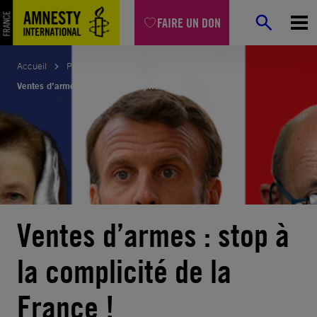
Aller
FAIRE UN DON
au
contenu
Accueil
Pétitions
Ventes d’armes : stop à la complicité de la France !
Ventes d’armes : stop à
la complicité de la
France !