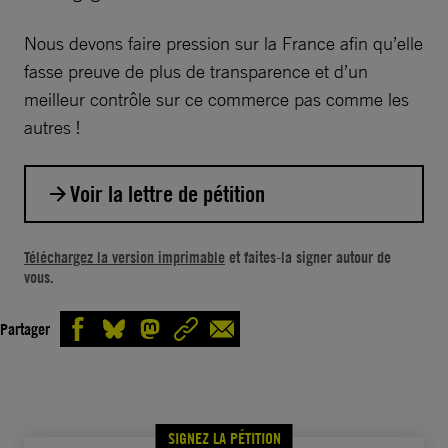
Nous devons faire pression sur la France afin qu’elle
fasse preuve de plus de transparence et d’un
meilleur contrôle sur ce commerce pas comme les
autres !
Voir la lettre de pétition
Monsieur le Président de la République,
Téléchargez la version imprimable
et faites-la signer autour de
vous.
La transparence en matière de commerce des
armes est un enjeu majeur pour en assurer
Partager
son contrôle. Ce principe est d’ailleurs un des
objectifs essentiels du Traité sur le commerce
des armes (TCA), ratifié par la France en
2014. Elle permet de s’assurer que les États
SIGNEZ LA PÉTITION