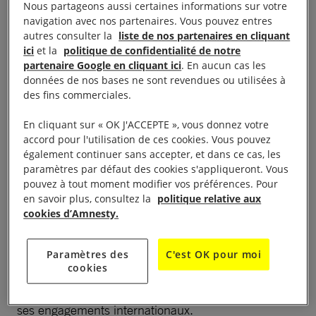
Nous partageons aussi certaines informations sur votre
qui connaît une répression des droits humains sans
navigation avec nos partenaires. Vous pouvez entres
autres consulter la
liste de nos partenaires en cliquant
précédent. Elle est également l’un des premiers
ici
et la
politique de confidentialité de notre
fournisseurs d’équipements militaires de l’Arabie
partenaire Google en cliquant ici
. En aucun cas les
saoudite et des Émirats arabes unis, qui sont
données de nos bases ne sont revendues ou utilisées à
des fins commerciales.
membres de la coalition engagée au Yémen et
responsables de milliers de victimes civiles.
En cliquant sur « OK J'ACCEPTE », vous donnez votre
accord pour l'utilisation de ces cookies. Vous pouvez
Alors que la France n’a de cesse de mettre en avant
également continuer sans accepter, et dans ce cas, les
paramètres par défaut des cookies s'appliqueront. Vous
son exemplarité en matière de ventes d’armes, la
pouvez à tout moment modifier vos préférences. Pour
réalité est tout autre.
en savoir plus, consultez la
politique relative aux
cookies d’Amnesty.
Aujourd’hui, face à l’opacité des ventes d’armes
autorisées par le seul pouvoir exécutif et à l’absence
Paramètres des
C'est OK pour moi
cookies
de tout contrôle parlementaire véritable, personne
n’est en mesure d’ assurer que la France respecte
ses engagements internationaux.