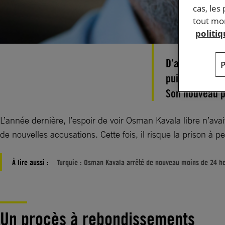
cas, les
tout mom
politi
D’abord accus
puis « d’espi
Son nouveau pr
L’année dernière, l’espoir de voir Osman Kavala libre n’ava
de nouvelles accusations. Cette fois, il risque la prison à 
À lire aussi :
Turquie : Osman Kavala arrêté de nouveau moins de 24 he
Un procès à rebondissements