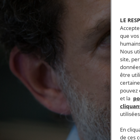
LE RES
Accepter
que vos 
humains
Nous ut
site, pe
données
être uti
certaine
pouvez e
et la
po
cliquant
utilisée
En cliqu
de ces 