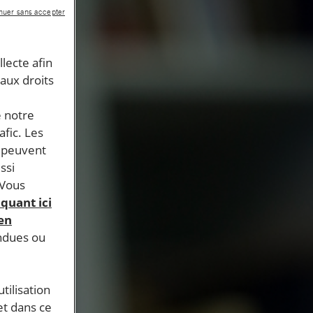
nuer sans accepter
llecte afin
 aux droits
e notre
afic. Les
s peuvent
ssi
 Vous
iquant ici
 en
endues ou
tilisation
et dans ce