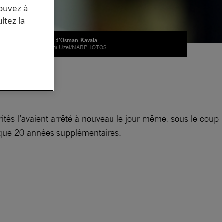
pouvez à
ltez la
Portrait d'Osman Kavala
© Kerem Uzel/NARPHOTOS
.
orités l’avaient arrêté à nouveau le jour même, sous le coup
nsi que 20 années supplémentaires.