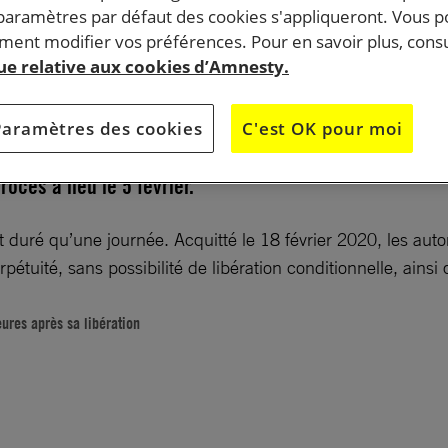
 paramètres par défaut des cookies s'appliqueront. Vous 
ent modifier vos préférences. Pour en savoir plus, consu
que relative aux cookies d’Amnesty.
é d’avoir cherché à « déstabiliser » le gouvernement
Paramètres des cookies
C'est OK pour moi
onnage », le mécène turc demeure derrière les barreaux
ocès a lieu le 5 février.
it duré qu’une journée. Acquitté le 18 février 2020, les aut
perpétuité, sans possibilité de libération conditionnelle, ai
ures après sa libération