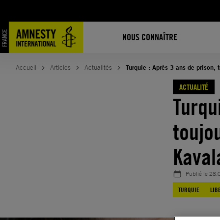
Aller
au
contenu
NOUS CONNAÎTRE
Accueil
Articles
Actualités
Turquie : Après 3 ans de prison,
ACTUALITÉ
Turqu
toujo
Kaval
Publié le
28.
TURQUIE
LIB