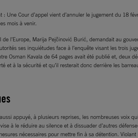
: Une Cour d’appel vient d’annuler le jugement du 18 févri
es mois à venir.
eil de l’Europe, Marija Pejčinović Burić, demandait au gouve
orités ses inquiétudes face à l’enquête visant les trois ju
ntre Osman Kavala de 64 pages avait été publié et, deux d
té et à la sécurité et qu’il resterait donc derrière les barrea
ues
ssi appuyé, à plusieurs reprises, les nombreuses voix qui
et vise à le réduire au silence et à dissuader d’autres défen
esures nécessaires pour mettre fin à sa détention. Violant