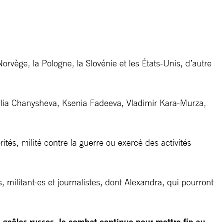
orvège, la Pologne, la Slovénie et les États-Unis, d’autre
Lilia Chanysheva, Ksenia Fadeeva, Vladimir Kara-Murza,
ités, milité contre la guerre ou exercé des activités
 militant·es et journalistes, dont Alexandra, qui pourront
s geôles russes, le combat continue pour mettre fin au