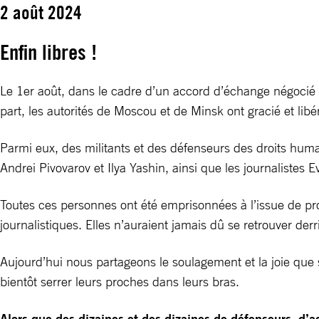
2 août 2024
Enfin libres !
Le 1er août, dans le cadre d’un accord d’échange négocié en
part, les autorités de Moscou et de Minsk ont gracié et lib
Parmi eux, des militants et des défenseurs des droits hum
Andrei Pivovarov et Ilya Yashin, ainsi que les journaliste
Toutes ces personnes ont été emprisonnées à l’issue de procè
journalistiques. Elles n’auraient jamais dû se retrouver derr
Aujourd’hui nous partageons le soulagement et la joie que s
bientôt serrer leurs proches dans leurs bras.
Alors que des dizaines et des dizaines de défenseurs, d’ac