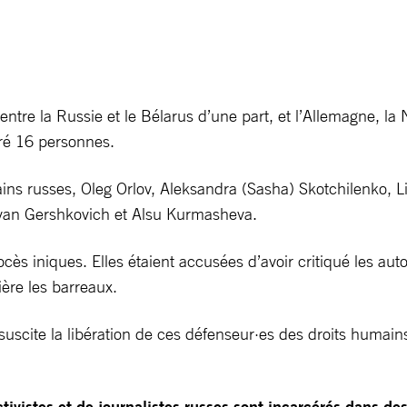
tre la Russie et le Bélarus d’une part, et l’Allemagne, la N
éré 16 personnes.
ains russes, Oleg Orlov, Aleksandra (Sasha) Skotchilenko, 
s Evan Gershkovich et Alsu Kurmasheva.
s iniques. Elles étaient accusées d’avoir critiqué les autor
ière les barreaux.
uscite la libération de ces défenseur·es des droits humains,
tivistes et de journalistes russes sont incarcérés dans de