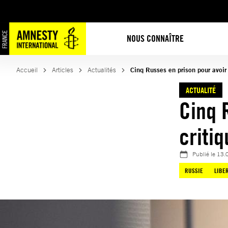
Aller
au
contenu
NOUS CONNAÎTRE
Accueil
Articles
Actualités
Cinq Russes en prison pour avoir 
ACTUALITÉ
Cinq 
critiq
Publié le
13.
RUSSIE
LIBE