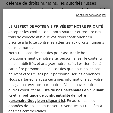
défense de droits humains, les autorités russes
poursuivent leur
inlassable répression de la société
Continuer sans accepter
civile.
LE RESPECT DE VOTRE VIE PRIVÉE EST NOTRE PRIORITÉ
À lire aussi :
En Russie, une parole libre est-elle encore
Accepter les cookies, c'est nous soutenir et réduire nos
possible ?
frais de collecte afin que vos dons contribuent en
priorité à la lutte contre les atteintes aux droits humains
dans le monde.
Nous utilisons des cookies pour assurer le bon
fonctionnement de notre site, personnaliser le contenu
Une ONG phare
et les publicités, et analyser notre trafic. Les données à
caractère personnel et les cookies que nous collectons
peuvent être utilisés pour personnaliser les annonces.
Nous partageons aussi certaines informations sur votre
Fondée en 1989, notamment par le prix
navigation avec nos partenaires. Vous pouvez entres
Nobel Andreï Sakharov, Memorial International était
autres consulter la
liste de nos partenaires en cliquant
l’une des organisations de la société civile les plus
ici
et la
politique de confidentialité de notre
partenaire Google en cliquant ici
. En aucun cas les
respectées de Russie. Quand au Centre de défense
données de nos bases ne sont revendues ou utilisées à
des droits humains de Memorial, il avait été fondé
des fins commerciales.