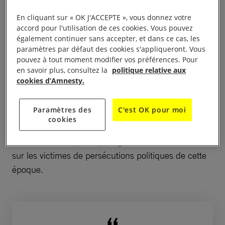
en 1991. Le cœur de mission de Memorial était
En cliquant sur « OK J'ACCEPTE », vous donnez votre
de
préserver la mémoire des victimes des violations
accord pour l'utilisation de ces cookies. Vous pouvez
des droits humains durant la période soviétique.
également continuer sans accepter, et dans ce cas, les
paramètres par défaut des cookies s'appliqueront. Vous
pouvez à tout moment modifier vos préférences. Pour
À lire aussi :
Russie : les autorités tentent de fermer l’ONG
en savoir plus, consultez la
politique relative aux
Memorial
cookies d’Amnesty.
L’ONG a travaillé pour
documenter la répression
Paramètres des
C'est OK pour moi
politique et les atrocités
perpétrées sous le régime
cookies
de Joseph Staline et d’autres dirigeants soviétiques.
Memorial a compilé la plus grande base de données
sur les victimes de persécutions politiques de cette
époque.