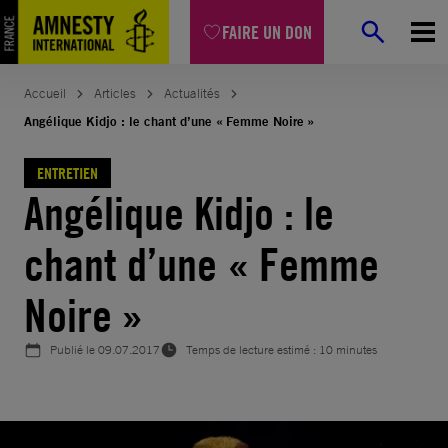
Aller
FAIRE UN DON
au
contenu
Accueil
Articles
Actualités
Angélique Kidjo : le chant d’une « Femme Noire »
ENTRETIEN
Angélique Kidjo : le
chant d’une « Femme
Noire »
Publié le
09.07.2017
Temps de lecture estimé : 10 minutes