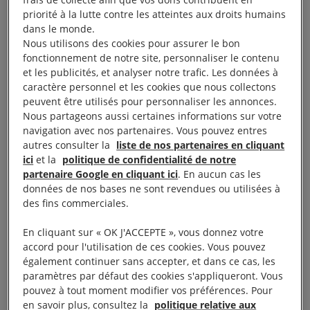
la haine et la violence gratuite n’avaient pas de
priorité à la lutte contre les atteintes aux droits humains
place dans sa maison. Il m’a expliqué qu’en tant
dans le monde.
qu’artiste, il m’appartenait de créer pour amener les
Nous utilisons des cookies pour assurer le bon
fonctionnement de notre site, personnaliser le contenu
gens au-delà de ces pulsions négatives. J’ai réécrit
et les publicités, et analyser notre trafic. Les données à
la chanson…
caractère personnel et les cookies que nous collectons
peuvent être utilisés pour personnaliser les annonces.
Avez-vous gommé votre colère ?
Nous partageons aussi certaines informations sur votre
navigation avec nos partenaires. Vous pouvez entres
autres consulter la
liste de nos partenaires en cliquant
Plus tard, un incident à l’école m’a ouvert les yeux.
ici
et la
politique de confidentialité de notre
Une camarade de classe me pourrissait la vie. J’ai
partenaire Google en cliquant ici
. En aucun cas les
données de nos bases ne sont revendues ou utilisées à
toujours été un mur lisse face à son harcèlement,
des fins commerciales.
jusqu’au jour où elle s’est attaquée à une amie.
Nous nous sommes battues. Ma réaction ne m’a
En cliquant sur « OK J'ACCEPTE », vous donnez votre
accord pour l'utilisation de ces cookies. Vous pouvez
pas plu. J’ai réfléchi sur le monde dans lequel
également continuer sans accepter, et dans ce cas, les
j’avais envie de vivre. Si l’on ne supporte pas
paramètres par défaut des cookies s'appliqueront. Vous
l’injustice, il faut se lever pour la combattre et
pouvez à tout moment modifier vos préférences. Pour
en savoir plus, consultez la
politique relative aux
défendre la liberté de tous, de manière pacifique.