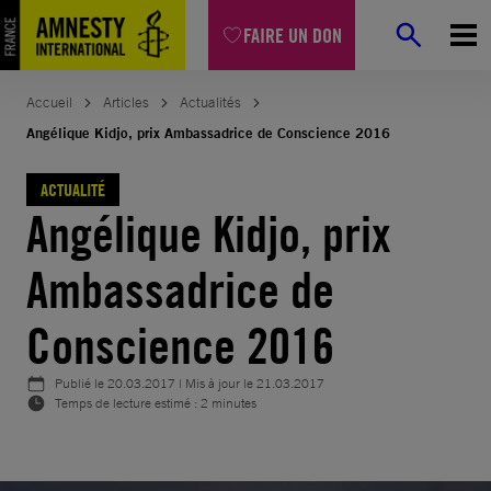
Aller
FAIRE UN DON
au
contenu
Accueil
Articles
Actualités
Angélique Kidjo, prix Ambassadrice de Conscience 2016
ACTUALITÉ
Angélique Kidjo, prix
Ambassadrice de
Conscience 2016
Publié le
20.03.2017
| Mis à jour le
21.03.2017
Temps de lecture estimé : 2 minutes