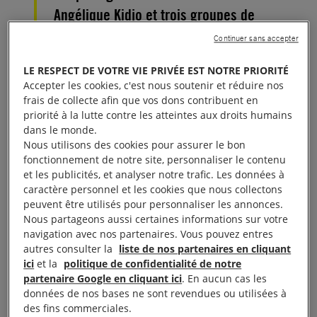
Angélique Kidjo et trois groupes de
jeunes militant-e-s africain-e-s : Y’en a
Continuer sans accepter
marre (Sénégal), le Balai citoyen
LE RESPECT DE VOTRE VIE PRIVÉE EST NOTRE PRIORITÉ
(Burkina Faso) et LUCHA (République
Accepter les cookies, c'est nous soutenir et réduire nos
démocratique du Congo).
frais de collecte afin que vos dons contribuent en
priorité à la lutte contre les atteintes aux droits humains
dans le monde.
Angélique Kidjo a fui son pays d’origine, le
Bénin
,
Nous utilisons des cookies pour assurer le bon
dans les années 1980, après avoir fait l’objet de
fonctionnement de notre site, personnaliser le contenu
et les publicités, et analyser notre trafic. Les données à
pressions visant à ce qu’elle se produise pour le
caractère personnel et les cookies que nous collectons
régime répressif du pays.
peuvent être utilisés pour personnaliser les annonces.
Nous partageons aussi certaines informations sur votre
En 40 ans de carrière, elle a sorti 12 albums et a
navigation avec nos partenaires. Vous pouvez entres
autres consulter la
liste de nos partenaires en cliquant
remporté plusieurs Grammy Awards.
ici
et la
politique de confidentialité de notre
partenaire Google en cliquant ici
. En aucun cas les
Elle milite en faveur de la
liberté d’expression
et de
données de nos bases ne sont revendues ou utilisées à
des fins commerciales.
l’éducation des jeunes filles africaines. Elle lutte