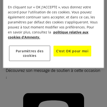
également contre les
mutilations génitales
En cliquant sur « OK J'ACCEPTE », vous donnez votre
féminines
.
accord pour l'utilisation de ces cookies. Vous pouvez
également continuer sans accepter, et dans ce cas, les
paramètres par défaut des cookies s'appliqueront. Vous
Angélique Kidjo un soutien apporté depuis
pouvez à tout moment modifier vos préférences. Pour
longtemps à Amnesty International pour célébrer le
en savoir plus, consultez la
politique relative aux
cookies d’Amnesty.
50ème anniversaire d’Amnesty International en
2001, près de 50 artistes dont Jane Birkin, Axelle
Red, Angelique Kidjo, Arno ont enregisté le titre
Paramètres des
C'est OK pour moi
cookies
« Toast to Freedom ».
Découvrez son message de soutien à cette occasion
: