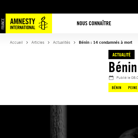
Aller
au
contenu
NOUS CONNAÎTRE
Accueil
Articles
Actualités
Bénin : 14 condamnés à mort
ACTUALITÉ
Bénin
Publié le
08.
BÉNIN
PEINE