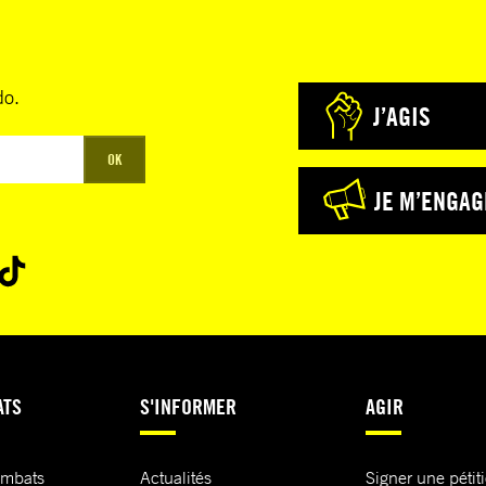
do.
J’AGIS
OK
JE M’ENGAG
ATS
S'INFORMER
AGIR
ombats
Actualités
Signer une pétit