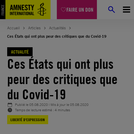
Aller
FAIRE UN DON
au
contenu
Accueil
Articles
Actualités
Ces États qui ont plus peur des critiques que du Covid-19
ACTUALITÉ
Ces États qui ont plus
peur des critiques que
du Covid-19
Publié le
05.08.2020
| Mis à jour le
05.08.2020
Temps de lecture estimé : 4 minutes
LIBERTÉ D'EXPRESSION