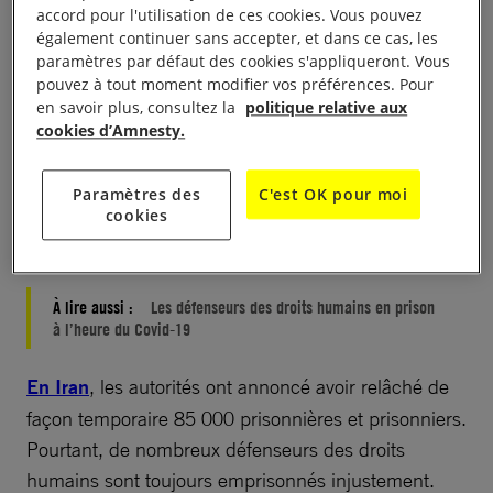
accord pour l'utilisation de ces cookies. Vous pouvez
militants et des représentants de l’opposition placés
également continuer sans accepter, et dans ce cas, les
en détention provisoire sur des accusations sans
paramètres par défaut des cookies s'appliqueront. Vous
pouvez à tout moment modifier vos préférences. Pour
fondement demeurent incarcérés. Pourtant, plus de
en savoir plus, consultez la
politique relative aux
100 000 prisonniers ont été libérés depuis le mois
cookies d’Amnesty.
d’avril.
En Égypte
, le gouvernement s’est abstenu de
libérer des défenseurs des droits humains ainsi que
Paramètres des
C'est OK pour moi
des milliers d’autres personnes en détention
cookies
provisoire sur la base d’accusations vagues.
À lire aussi :
Les défenseurs des droits humains en prison
à l’heure du Covid-19
En Iran
, les autorités ont annoncé avoir relâché de
façon temporaire 85 000 prisonnières et prisonniers.
Pourtant, de nombreux défenseurs des droits
humains sont toujours emprisonnés injustement.