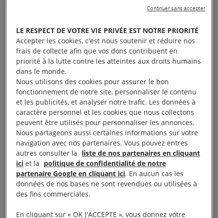
Exclus des mesures de
Continuer sans accepter
remise en liberté
LE RESPECT DE VOTRE VIE PRIVÉE EST NOTRE PRIORITÉ
Accepter les cookies, c'est nous soutenir et réduire nos
frais de collecte afin que vos dons contribuent en
Face à la pandémie de Covid-19, la Haute-
priorité à la lutte contre les atteintes aux droits humains
commissaire aux droits de l’homme des Nations
dans le monde.
unies a demandé aux États, en mars dernier, de
Nous utilisons des cookies pour assurer le bon
fonctionnement de notre site, personnaliser le contenu
«
libérer toute personne détenue sans fondement
et les publicités, et analyser notre trafic. Les données à
juridique suffisant, y compris les prisonniers
caractère personnel et les cookies que nous collectons
politiques et les personnes détenues simplement
peuvent être utilisés pour personnaliser les annonces.
Nous partageons aussi certaines informations sur votre
pour avoir exprimé des opinions critiques ou
navigation avec nos partenaires. Vous pouvez entres
dissidentes
». Pourtant, plusieurs pays ont exclu les
autres consulter la
liste de nos partenaires en cliquant
défenseurs des droits humains des mesures de
ici
et la
politique de confidentialité de notre
partenaire Google en cliquant ici
. En aucun cas les
décongestion des prisons et des autres lieux de
données de nos bases ne sont revendues ou utilisées à
détention.
des fins commerciales.
En cliquant sur « OK J'ACCEPTE », vous donnez votre
En Turquie
, des journalistes, des avocats, des