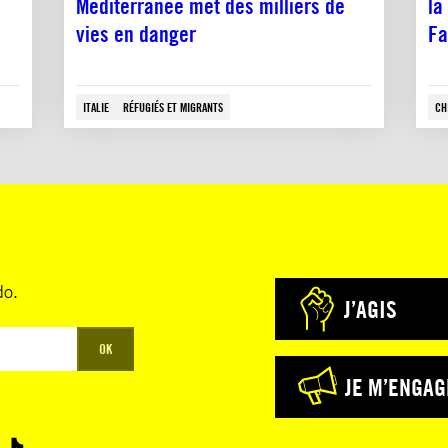
Méditerranée met des milliers de
la
vies en danger
Fa
ITALIE
RÉFUGIÉS ET MIGRANTS
CH
do.
J’AGIS
OK
JE M’ENGAG