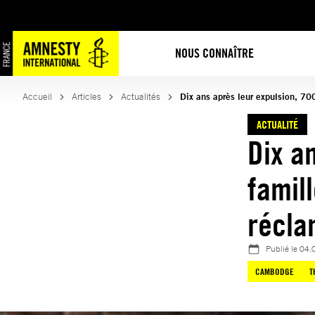
Aller
au
contenu
NOUS CONNAÎTRE
Accueil
Articles
Actualités
Dix ans après leur expulsion, 7
ACTUALITÉ
Dix a
famil
récla
Publié le
04.
CAMBODGE
T