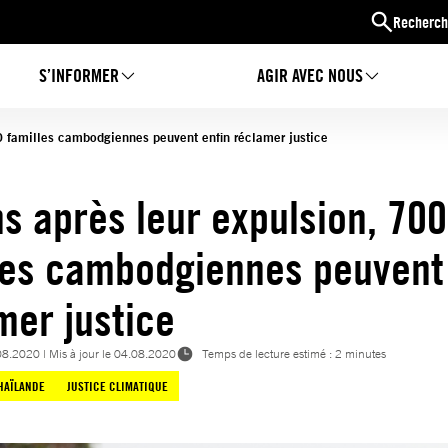
Recherch
S’INFORMER
AGIR AVEC NOUS
00 familles cambodgiennes peuvent enfin réclamer justice
ns après leur expulsion, 700
les cambodgiennes peuvent 
mer justice
08.2020
| Mis à jour le
04.08.2020
Temps de lecture estimé : 2 minutes
HAÏLANDE
JUSTICE CLIMATIQUE