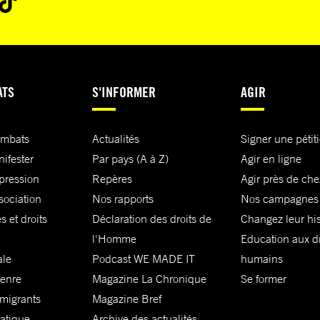
ATS
S'INFORMER
AGIR
ombats
Actualités
Signer une pétit
nifester
Par pays (A à Z)
Agir en ligne
xpression
Repères
Agir près de che
sociation
Nos rapports
Nos campagnes
s et droits
Déclaration des droits de
Changez leur his
l'Homme
Education aux dr
ale
Podcast WE MADE IT
humains
genre
Magazine La Chronique
Se former
 migrants
Magazine Bref
matique
Archive des actualités