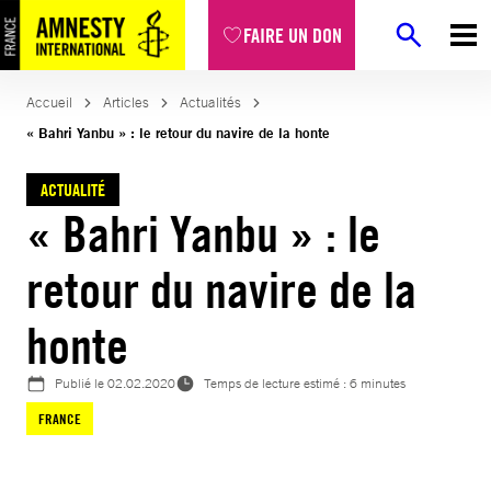
Aller
FAIRE UN DON
au
contenu
Accueil
Articles
Actualités
« Bahri Yanbu » : le retour du navire de la honte
ACTUALITÉ
« Bahri Yanbu » : le
retour du navire de la
honte
Publié le
02.02.2020
Temps de lecture estimé : 6 minutes
FRANCE