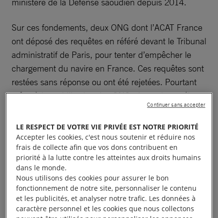
ministère de la Défense saoudien depuis 2014.
Sur ces fondements, deux ONG dont l’ACAT France
ont déposé des requêtes en référé devant le Tribunal
administratif de Paris, pour tenter d’empêcher le
chargement du navire en France. Ces requêtes sont
restées sans réponse ou ont été rejetées. Pourtant
grâce à la mobilisation des ONG, de quelques élus
Continuer sans accepter
et à la pression médiatique le cargo n’a pas accosté.
LE RESPECT DE VOTRE VIE PRIVÉE EST NOTRE PRIORITÉ
Accepter les cookies, c'est nous soutenir et réduire nos
frais de collecte afin que vos dons contribuent en
priorité à la lutte contre les atteintes aux droits humains
dans le monde.
Nous utilisons des cookies pour assurer le bon
fonctionnement de notre site, personnaliser le contenu
et les publicités, et analyser notre trafic. Les données à
caractère personnel et les cookies que nous collectons