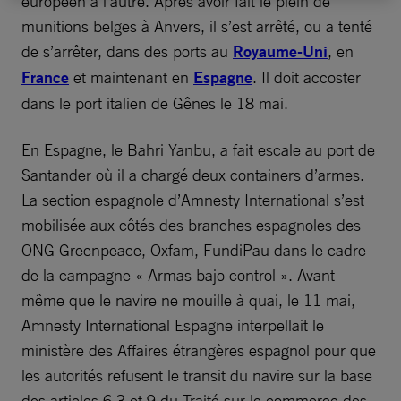
européen à l’autre. Après avoir fait le plein de
munitions belges à Anvers, il s’est arrêté, ou a tenté
de s’arrêter, dans des ports au
Royaume-Uni
, en
France
et maintenant en
Espagne
. Il doit accoster
dans le port italien de Gênes le 18 mai.
En Espagne, le Bahri Yanbu, a fait escale au port de
Santander où il a chargé deux containers d’armes.
La section espagnole d’Amnesty International s’est
mobilisée aux côtés des branches espagnoles des
ONG Greenpeace, Oxfam, FundiPau dans le cadre
de la campagne « Armas bajo control ». Avant
même que le navire ne mouille à quai, le 11 mai,
Amnesty International Espagne interpellait le
ministère des Affaires étrangères espagnol pour que
les autorités refusent le transit du navire sur la base
des articles 6.3 et 9 du Traité sur le commerce des