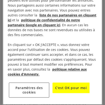
peuvent être utilisés pour personnaliser les annonces.
Nous partageons aussi certaines informations sur votre
navigation avec nos partenaires. Vous pouvez entres
autres consulter la
liste de nos partenaires en cliquant
ici
et la
politique de confidentialité de notre
partenaire Google en cliquant ici
. En aucun cas les
Manifestation dans le port du Havre contre le
données de nos bases ne sont revendues ou utilisées à
des fins commerciales.
chargement en armes françaises du cargo Bahri
Yanbu © REUTERS/Benoit Tessier
En cliquant sur « OK J'ACCEPTE », vous donnez votre
accord pour l'utilisation de ces cookies. Vous pouvez
également continuer sans accepter, et dans ce cas, les
paramètres par défaut des cookies s'appliqueront. Vous
pouvez à tout moment modifier vos préférences. Pour
Une mobilisation
en savoir plus, consultez la
politique relative aux
cookies d’Amnesty.
européenne
Paramètres des
C'est OK pour moi
Chargé d’armes qui risquent d’être utilisées dans la
cookies
guerre au
Yémen
, le Bahri Yanbu passe d’un port