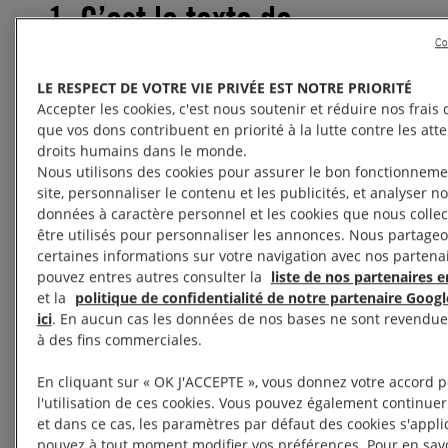
1. C’est le texte de
Co
référence pour lutter
LE RESPECT DE VOTRE VIE PRIVÉE EST NOTRE PRIORITÉ
contre les violences faites
Accepter les cookies, c'est nous soutenir et réduire nos frais d
que vos dons contribuent en priorité à la lutte contre les att
aux femmes et aux filles
droits humains dans le monde.
Nous utilisons des cookies pour assurer le bon fonctionneme
site, personnaliser le contenu et les publicités, et analyser not
La Convention d’Istanbul est le traité international le
données à caractère personnel et les cookies que nous colle
plus ambitieux pour éradiquer les violences contre
être utilisés pour personnaliser les annonces. Nous partageo
certaines informations sur votre navigation avec nos partena
les femmes et les violences domestiques.
pouvez entres autres consulter la
liste de nos partenaires en
et la
politique de confidentialité de notre partenaire Googl
Elle impose notamment aux États de mettre en
ici
. En aucun cas les données de nos bases ne sont revendues
place des mesures très concrètes :
à des fins commerciales.
En cliquant sur « OK J'ACCEPTE », vous donnez votre accord 
des refuges en nombre suffisant
l'utilisation de ces cookies. Vous pouvez également continuer
des centres de crise pour les
et dans ce cas, les paramètres par défaut des cookies s'appl
victimes de viol
pouvez à tout moment modifier vos préférences. Pour en savo