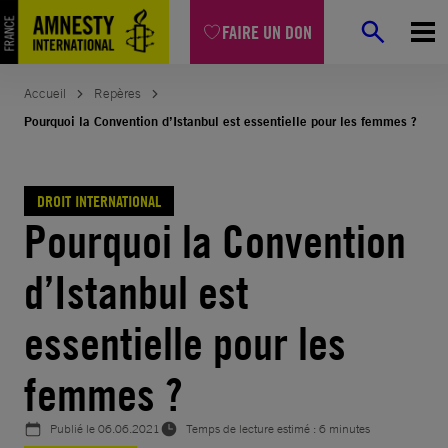
Aller
FAIRE UN DON
au
contenu
Accueil
Repères
Pourquoi la Convention d’Istanbul est essentielle pour les femmes ?
DROIT INTERNATIONAL
Pourquoi la Convention
d’Istanbul est
essentielle pour les
femmes ?
Publié le
06.06.2021
Temps de lecture estimé : 6 minutes