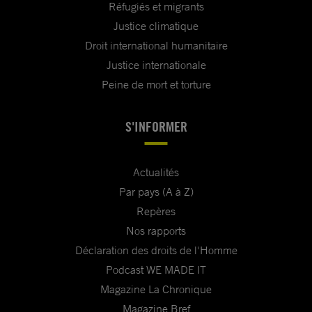
réparations aux victimes ; et
Réfugiés et migrants
Justice climatique
— Veiller à ce que les personnes iraniennes
Droit international humanitaire
réfugiées ou demandeuses d’asile, qui ont été
Justice internationale
victimes de torture et d’autres formes de
Peine de mort et torture
mauvais traitements, de viol et d’autres formes
de violences sexuelles reçoivent une aide
S'INFORMER
médicale et psychologique adaptée, ainsi que
le soutien social nécessaire à leur
Actualités
réadaptation.
Par pays (A à Z)
Repères
Nous exhortons également la France à appeler
Nos rapports
les autorités iraniennes à :
Déclaration des droits de l'Homme
— Condamner publiquement tous les cas de
Podcast WE MADE IT
viol et d’autres formes de violences sexuelles
Magazine La Chronique
commis par des membres des services de
Magazine Bref