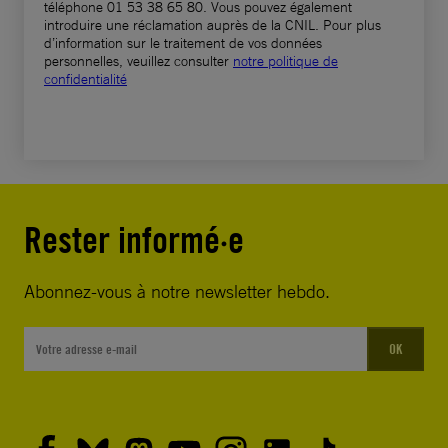
téléphone 01 53 38 65 80. Vous pouvez également
accusations fallacieuses contre les
introduire une réclamation auprès de la CNIL. Pour plus
d’information sur le traitement de vos données
survivant·es et les condamner à
personnelles, veuillez consulter
notre politique de
l’emprisonnement ou à la peine de mort.
confidentialité
Le travail de documentation effectué par
Amnesty International met en lumière le
supplice vécu par cinq manifestants, victimes
de viols et d’autres formes de violences
Rester informé·e
sexuelles et condamnés à mort à la suite «
d’aveux » obtenus sous la torture. Parmi eux,
Abonnez-vous à notre newsletter hebdo.
Majid Kazemi a été exécuté arbitrairement le
19 mai 2023.
OK
L’Iran connait une crise d’impunité
systémique. Aucun représentant de l’État n’a
fait l’objet d’une enquête pénale respectant les