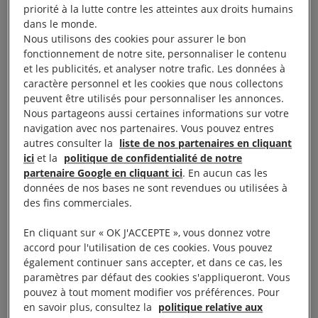
Depuis la mort de Mahsa Amini, le 14 septembre
priorité à la lutte contre les atteintes aux droits humains
dans le monde.
2022, les autorités iraniennes commettent des
Nous utilisons des cookies pour assurer le bon
crimes pour briser toute contestation. Des violations
fonctionnement de notre site, personnaliser le contenu
qui relèvent du droit international, que nous
et les publicités, et analyser notre trafic. Les données à
caractère personnel et les cookies que nous collectons
documentons.
peuvent être utilisés pour personnaliser les annonces.
Nous partageons aussi certaines informations sur votre
Des centaines de manifestant·es, y compris un
navigation avec nos partenaires. Vous pouvez entres
autres consulter la
liste de nos partenaires en cliquant
grand nombre d’enfants, ont été tués tandis que des
ici
et la
politique de confidentialité de notre
milliers d’autres personnes ont subi de graves
partenaire Google en cliquant ici
. En aucun cas les
blessures. Les autorités iraniennes ont aussi
données de nos bases ne sont revendues ou utilisées à
des fins commerciales.
intensifié
le recours à la peine de mor
t pour semer
la terreur chez les manifestants.
En cliquant sur « OK J'ACCEPTE », vous donnez votre
accord pour l'utilisation de ces cookies. Vous pouvez
également continuer sans accepter, et dans ce cas, les
À lire aussi :
Deux ans après le soulèvement « Femme,
paramètres par défaut des cookies s'appliqueront. Vous
Vie, Liberté », la répression se poursuit en Iran
pouvez à tout moment modifier vos préférences. Pour
en savoir plus, consultez la
politique relative aux
Dans l’un de nos rapports nous avons documenté