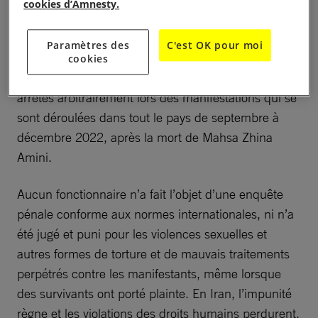
cookies d’Amnesty.
que le viol et d’autres formes de violences sexuelles
étaient des armes de répression du régime. Ces
Paramètres des
C'est OK pour moi
violences ont été infligées à des femmes, des
cookies
hommes et des enfants âgés d’à peine 12 ans,
arrêtés arbitrairement lors des manifestations qui se
sont déroulées dans tout le pays de septembre à
décembre 2022, après la mort de Mahsa Zhina
Amini.
Aucun fonctionnaire n’a fait l’objet d’une enquête
pénale conforme aux normes internationales, ni n’a
été jugé et puni pour les violences sexuelles et
autres formes de torture et de mauvais traitements
perpétrés contre les manifestants, même lorsque
des survivants ont porté plainte. En Iran, l’impunité
règne et les violations des droits humains perdurent.