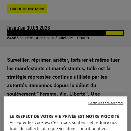
LIBERTÉ D'EXPRESSION
Jusqu'au 30.09.2026
84865
soutiens.
Aidez-nous à atteindre 100000
Surveiller, réprimer, arrêter, torturer et même tuer
les manifestants et manifestantes, telle est la
stratégie répressive continue utilisée par les
autorités iraniennes depuis le début du
soulèvement “Femme. Vie. Liberté”. Une
répression qui perdure, en toute impunité.
Continuer sans accepter
L’horreur ne peut rester impunie ! Signez notre
LE RESPECT DE VOTRE VIE PRIVÉE EST NOTRE PRIORITÉ
pétition.
Accepter les cookies, c'est nous soutenir et réduire nos
frais de collecte afin que vos dons contribuent en