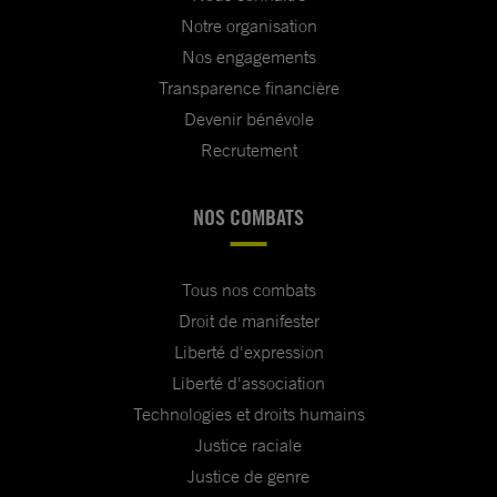
— exercer sa compétence universelle et sa
Notre organisation
juridiction extraterritoriale en ce qui concerne
Nos engagements
les crimes relevant du droit international et les
Transparence financière
autres violations graves des droits humains
Devenir bénévole
imputables aux autorités iraniennes, y compris
Recrutement
les cas de viols et autres formes de violences
sexuelles, que l’accusé·e se trouve ou non sur
NOS COMBATS
leur territoire. Il s’agit notamment d’ouvrir des
enquêtes pénales dotées de ressources
suffisantes afin de faire éclater la vérité,
Tous nos combats
d’identifier les responsables présumés, y
Droit de manifester
compris les commandants et supérieurs
Liberté d'expression
hiérarchiques, et de délivrer des mandats
Liberté d'association
d’arrêt internationaux dès lors qu’il existe
Technologies et droits humains
suffisamment d’éléments recevables. Les États
Justice raciale
doivent également contribuer à l’octroi de
Justice de genre