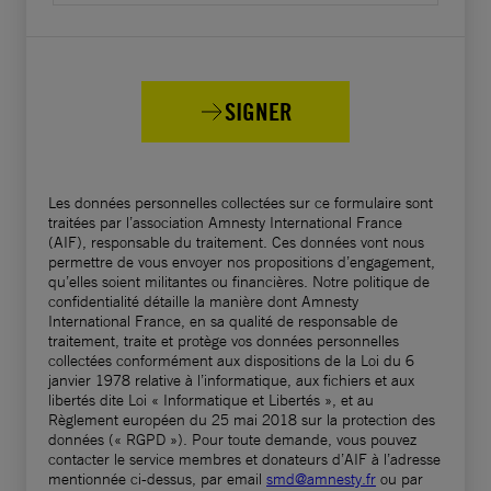
les auteurs de ces viols et autres formes de
violences sexuelles sont des membres des
pasdaran (gardiens de la révolution), de la
SIGNER
force paramilitaire Bassidj et du ministère du
Renseignement, ainsi que de différentes
branches des forces de police, notamment la
Les données personnelles collectées sur ce formulaire sont
police de la sécurité publique (police amniat-e
traitées par l’association Amnesty International France
omoumi), l’unité d’enquête de la police
(AIF), responsable du traitement. Ces données vont nous
permettre de vous envoyer nos propositions d’engagement,
iranienne (agahi) et les forces spéciales de la
qu’elles soient militantes ou financières. Notre politique de
confidentialité détaille la manière dont Amnesty
police (yegan-e vijeh).
International France, en sa qualité de responsable de
traitement, traite et protège vos données personnelles
Les procureurs et les juges iraniens ont non
collectées conformément aux dispositions de la Loi du 6
janvier 1978 relative à l’informatique, aux fichiers et aux
seulement été complices en ignorant ou en
libertés dite Loi « Informatique et Libertés », et au
Règlement européen du 25 mai 2018 sur la protection des
étouffant les plaintes de survivant·es de viol,
données (« RGPD »). Pour toute demande, vous pouvez
mais ils ont également utilisé des « aveux »
contacter le service membres et donateurs d’AIF à l’adresse
mentionnée ci-dessus, par email
smd@amnesty.fr
ou par
arrachés sous la torture pour porter des