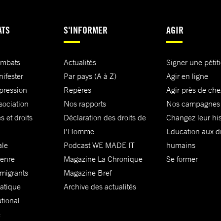
 étrangères,
 et celle des
ATS
S'INFORMER
AGIR
orée en
iété civile,
ombats
Actualités
Signer une pétit
avail d’au
nifester
Par pays (A à Z)
Agir en ligne
xpression
Repères
Agir près de che
sociation
Nos rapports
Nos campagnes
s et droits
Déclaration des droits de
Changez leur his
pecte et
l'Homme
Education aux dr
urs
ale
Podcast WE MADE IT
humains
 le genre, la
genre
Magazine La Chronique
Se former
 migrants
Magazine Bref
matique
Archive des actualités
us et les
ational
leuses
e