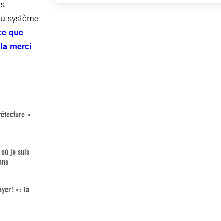
·s
 du système
ce que
la merci
réfecture »
 où je suis
 ans
er ! » : la