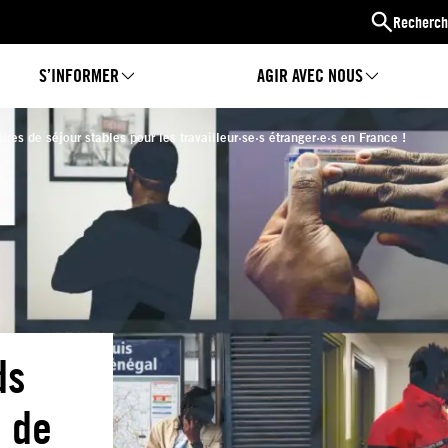
Recherch
S’INFORMER
AGIR AVEC NOUS
itres de séjour stables pour les travailleur·se·s étranger·e·s en France !
ds
s de