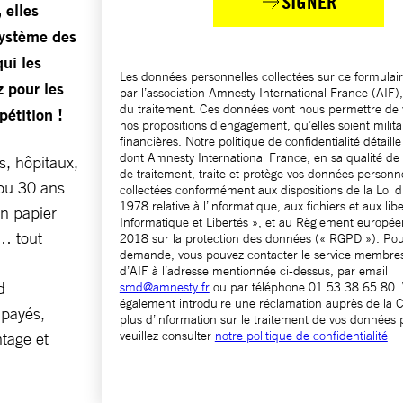
SIGNER
 elles
 système des
qui les
Les données personnelles collectées sur ce formulaire
z pour les
par l’association Amnesty International France (AIF)
du traitement. Ces données vont nous permettre de
pétition !
nos propositions d’engagement, qu’elles soient milit
financières. Notre politique de confidentialité détaill
dont Amnesty International France, en sa qualité de
s, hôpitaux,
de traitement, traite et protège vos données personn
 ou 30 ans
collectées conformément aux dispositions de la Loi d
1978 relative à l’informatique, aux fichiers et aux libe
un papier
Informatique et Libertés », et au Règlement europé
r… tout
2018 sur la protection des données (« RGPD »). Pou
demande, vous pouvez contacter le service membres
d’AIF à l’adresse mentionnée ci-dessus, par email
d
smd@amnesty.fr
ou par téléphone 01 53 38 65 80.
également introduire une réclamation auprès de la 
mpayés,
plus d’information sur le traitement de vos données 
veuillez consulter
notre politique de confidentialité
ntage et