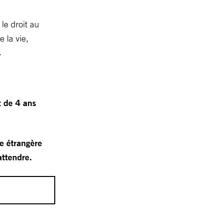
 le droit au
e la vie,
s.
t de 4 ans
e étrangère
attendre.