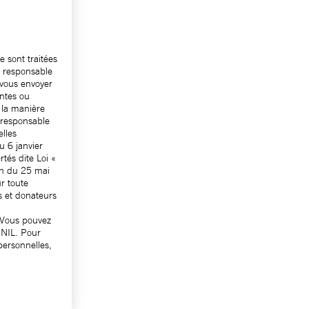
 sont traitées
, responsable
 vous envoyer
antes ou
e la manière
 responsable
elles
u 6 janvier
rtés dite Loi «
en du 25 mai
r toute
 et donateurs
 Vous pouvez
CNIL. Pour
personnelles,