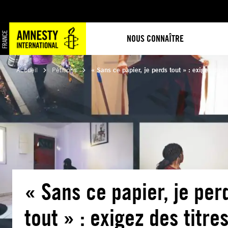
Aller
au
contenu
NOUS CONNAÎTRE
Accueil
Pétitions
« Sans ce papier, je perds tout » : exigez des t
« Sans ce papier, je per
tout » : exigez des titre