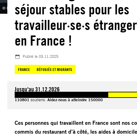
séjour stables pour les
© Reportage photo de Camille Millerand pour Amnesty International
travailleur·se·s étranger
en France !
Publié le
03.11.2025
FRANCE
RÉFUGIÉS ET MIGRANTS
Jusqu'au 31.12.2026
110801
soutiens.
Aidez-nous à atteindre 150000
Ces personnes qui travaillent en France sont nos co
commis du restaurant d’à côté, les aides à domicile