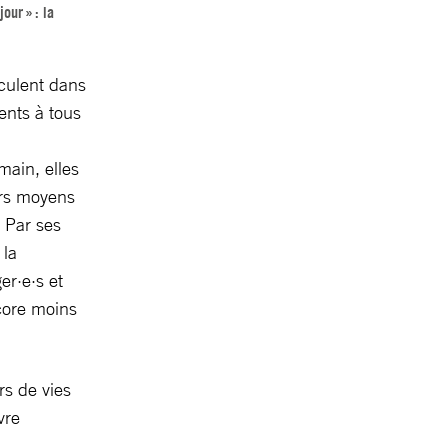
our » : la
sculent dans
ents à tous
main, elles
urs moyens
 Par ses
 la
ger·e·s et
core moins
ers de vies
vre