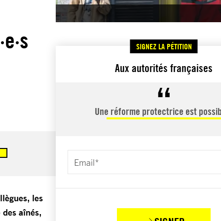
·e·s
SIGNEZ LA PÉTITION
Aux autorités françaises
Une réforme protectrice est possib
llègues, les
 des aînés,