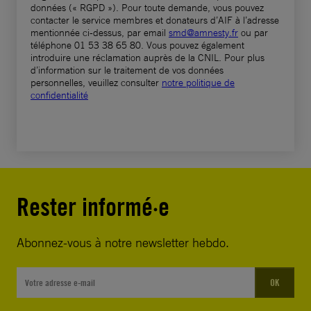
données (« RGPD »). Pour toute demande, vous pouvez
général et ministre de la Justice de l’État de
contacter le service membres et donateurs d’AIF à l’adresse
Kano, l’expression de ma très haute
mentionnée ci-dessus, par email
smd@amnesty.fr
ou par
téléphone 01 53 38 65 80. Vous pouvez également
considération.
introduire une réclamation auprès de la CNIL. Pour plus
d’information sur le traitement de vos données
personnelles, veuillez consulter
notre politique de
confidentialité
Rester informé·e
Abonnez-vous à notre newsletter hebdo.
OK