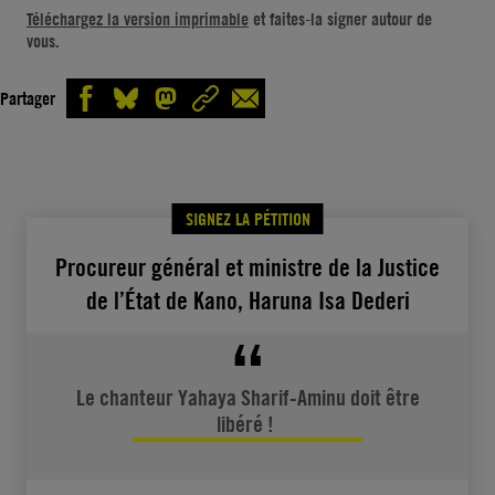
Monsieur le Procureur général et ministre de
Téléchargez la version imprimable
et faites-la signer autour de
la Justice,
vous.
Le 10 août 2020, la haute cour islamique de
Partager
l’État de Kano a déclaré Yahaya Sharif-Aminu,
alors âgé de 21 ans, coupable de « blasphème
» pour avoir diffusé sur WhatsApp une
chanson jugée blasphématoire, et l’a
SIGNEZ LA PÉTITION
condamné à mort par pendaison. En janvier
Procureur général et ministre de la Justice
2021, une haute cour de l’État de Kano a
de l’État de Kano, Haruna Isa Dederi
annulé sa condamnation et ordonné la tenue
d’un nouveau procès en raison d’irrégularités
dans la procédure.
Le chanteur Yahaya Sharif-Aminu doit être
libéré !
En novembre 2022, un recours a été formé
devant la Cour suprême du Nigeria, pour
lequel aucune date d’audience n’a encore été