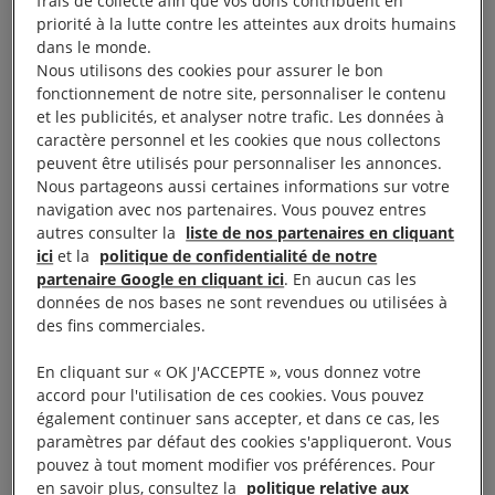
frais de collecte afin que vos dons contribuent en
priorité à la lutte contre les atteintes aux droits humains
être libéré immédiatement et sans condition !
dans le monde.
Signez notre pétition pour changer son histoire.
Nous utilisons des cookies pour assurer le bon
fonctionnement de notre site, personnaliser le contenu
Le chanteur nigérian Yahaya Sharif-Aminu a vu sa
et les publicités, et analyser notre trafic. Les données à
caractère personnel et les cookies que nous collectons
vie basculer il y a cinq ans. En février 2020, il publie
peuvent être utilisés pour personnaliser les annonces.
un morceau via Whatsapp. Jugée « blasphématoire
Nous partageons aussi certaines informations sur votre
» par les autorités, la chanson provoque de violentes
navigation avec nos partenaires. Vous pouvez entres
autres consulter la
liste de nos partenaires en cliquant
réactions dans l’État de Kano, régi par la charia. Sa
ici
et la
politique de confidentialité de notre
maison familiale est alors incendiée et des
partenaire Google en cliquant ici
. En aucun cas les
manifestations sont organisées pour demander son
données de nos bases ne sont revendues ou utilisées à
des fins commerciales.
arrestation.
En cliquant sur « OK J'ACCEPTE », vous donnez votre
Arrêté en mars 2020, Yahaya est condamné
accord pour l'utilisation de ces cookies. Vous pouvez
également continuer sans accepter, et dans ce cas, les
quelques mois plus tard à mort par pendaison pour
paramètres par défaut des cookies s'appliqueront. Vous
« blasphème » par la haute Cour islamique de l’État
pouvez à tout moment modifier vos préférences. Pour
de Kano. Il a alors 22 ans.
en savoir plus, consultez la
politique relative aux