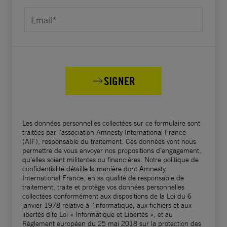
fixée. Actuellement, Yahaya Sharif-Aminu, qui
est asthmatique, demeure détenu dans un
établissement pénitentiaire où il n’a pas accès
comme il se devrait à ses médicaments.
SIGNER
Nous vous demandons instamment
d’abandonner les poursuites contre Yahaya
Sharif-Aminu, de le libérer immédiatement et
Les données personnelles collectées sur ce formulaire sont
sans conditions. Dans l’intervalle, il doit être
traitées par l’association Amnesty International France
détenu dans des conditions conformes aux
(AIF), responsable du traitement. Ces données vont nous
permettre de vous envoyer nos propositions d’engagement,
normes internationales, en vertu des Règles
qu’elles soient militantes ou financières. Notre politique de
Nelson Mandela, et doit se voir accorder
confidentialité détaille la manière dont Amnesty
International France, en sa qualité de responsable de
immédiatement l’accès aux soins médicaux
traitement, traite et protège vos données personnelles
dont il a besoin.
collectées conformément aux dispositions de la Loi du 6
janvier 1978 relative à l’informatique, aux fichiers et aux
libertés dite Loi « Informatique et Libertés », et au
Je vous prie d’agréer, Monsieur le Procureur
Règlement européen du 25 mai 2018 sur la protection des