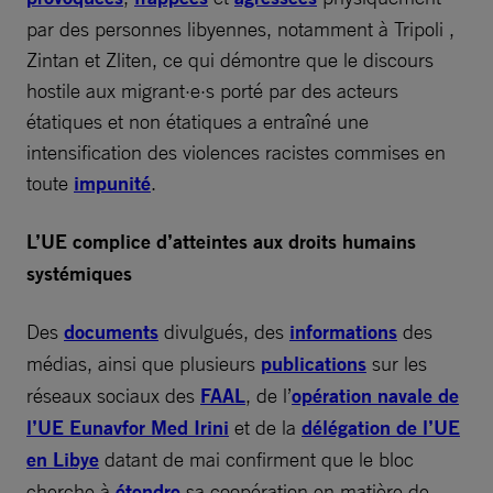
par des personnes libyennes, notamment à Tripoli ,
Zintan et Zliten, ce qui démontre que le discours
hostile aux migrant·e·s porté par des acteurs
étatiques et non étatiques a entraîné une
intensification des violences racistes commises en
toute
impunité
.
L’UE complice d’atteintes aux droits humains
systémiques
Des
documents
divulgués, des
informations
des
médias, ainsi que plusieurs
publications
sur les
réseaux sociaux des
FAAL
, de l’
opération navale de
l’UE Eunavfor Med Irini
et de la
délégation de l’UE
en Libye
datant de mai confirment que le bloc
cherche à
étendre
sa coopération en matière de