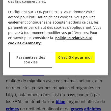
des fins commerciales.
ont lancé une nouvelle répression contre les
personnes étrangères, procédant à des milliers
En cliquant sur « OK J'ACCEPTE », vous donnez votre
accord pour l'utilisation de ces cookies. Vous pouvez
d’arrestations. Les déclarations xénophobes et
également continuer sans accepter, et dans ce cas, les
racistes de responsables politiques ont alimenté une
paramètres par défaut des cookies s'appliqueront. Vous
multiplication des manifestations hostiles aux
pouvez à tout moment modifier vos préférences. Pour
en savoir plus, consultez la
politique relative aux
personnes migrantes, le recours à des groupes
cookies d’Amnesty.
d’« autodéfense » anti-migrants et les discours de
haine en ligne.
Paramètres des
C'est OK pour moi
cookies
Dans le même temps, l’Union européenne (UE)
cherche
activement
à étendre sa coopération en
matière de migration avec ces mêmes acteurs, afin
de retenir les personnes réfugiées et migrantes en
Libye, notamment dans l’est du pays, contrôlé par
les FAAL, en dépit de leur
bilan
largement attesté de
crimes
de droit international et de
graves
atteintes