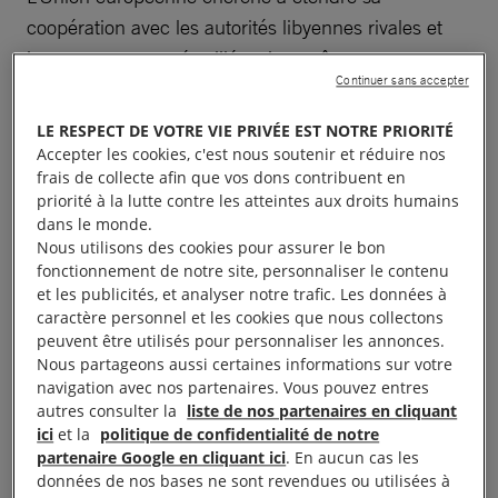
coopération avec les autorités libyennes rivales et
leurs groupes armés alliés, alors même que ces
Continuer sans accepter
acteurs mènent une campagne d’une intensité
croissante, alimentée par un discours xénophobe,
LE RESPECT DE VOTRE VIE PRIVÉE EST NOTRE PRIORITÉ
d’arrestations de masse, de détentions arbitraires et
Accepter les cookies, c'est nous soutenir et réduire nos
frais de collecte afin que vos dons contribuent en
d’expulsions collectives illégales, toutes
priorité à la lutte contre les atteintes aux droits humains
discriminatoires sur le plan racial, visant les
dans le monde.
personnes réfugiées, demandeuses d’asile ou
Nous utilisons des cookies pour assurer le bon
fonctionnement de notre site, personnaliser le contenu
migrantes, a déclaré Amnesty International le
et les publicités, et analyser notre trafic. Les données à
23 juin 2026.
caractère personnel et les cookies que nous collectons
peuvent être utilisés pour personnaliser les annonces.
Au cours du mois écoulé, le gouvernement d’unité
Nous partageons aussi certaines informations sur votre
navigation avec nos partenaires. Vous pouvez entres
nationale (GUN) basé à Tripoli et le « gouvernement
autres consulter la
liste de nos partenaires en cliquant
libyen », son rival dans l’est du pays, allié au groupe
ici
et la
politique de confidentialité de notre
armé nommé Forces armées arabes libyennes
partenaire Google en cliquant ici
. En aucun cas les
données de nos bases ne sont revendues ou utilisées à
(FAAL), contrôlant
de facto
l’est et le sud du pays,