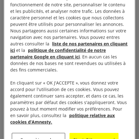
fonctionnement de notre site, personnaliser le contenu
2. Quelles sont les
et les publicités, et analyser notre trafic. Les données à
caractère personnel et les cookies que nous collectons
mesures les plus
peuvent être utilisés pour personnaliser les annonces.
Nous partageons aussi certaines informations sur votre
problématiques ?
navigation avec nos partenaires. Vous pouvez entres
autres consulter la
liste de nos partenaires en cliquant
ici
et la
politique de confidentialité de notre
Mesure 1 : Généraliser la
partenaire Google en cliquant ici
. En aucun cas les
détention
données de nos bases ne sont revendues ou utilisées à
des fins commerciales.
Le pacte prévoit la création de nouvelles « zones
En cliquant sur « OK J'ACCEPTE », vous donnez votre
accord pour l'utilisation de ces cookies. Vous pouvez
d’attentes » dans les pays européens ou pays tiers.
également continuer sans accepter, et dans ce cas, les
Il permet jusqu’à six mois de maintien en détention
paramètres par défaut des cookies s'appliqueront. Vous
des personnes dans des installations frontalières,
pouvez à tout moment modifier vos préférences. Pour
en savoir plus, consultez la
politique relative aux
extérieures de l’UE, le temps que les procédures se
cookies d’Amnesty.
déroulent.