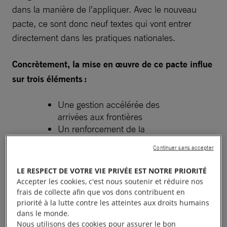
dans la manière de l’appliquer. Avec le nouveau
pacte, ce sont donc neuf textes qui vont entrer
directement dans les pratiques nationales.
Concrètement, la mise en œuvre de ce pacte influe
sur trois éléments :
Une gestion accélérée des
arrivées aux frontières
Un renforcement de la
coopération avec les pays
Continuer sans accepter
d’origine et de transit des
personnes exilées
LE RESPECT DE VOTRE VIE PRIVÉE EST NOTRE PRIORITÉ
Un mécanisme de solidarité plus
Accepter les cookies, c'est nous soutenir et réduire nos
flexible entre les États membres
frais de collecte afin que vos dons contribuent en
priorité à la lutte contre les atteintes aux droits humains
dans le monde.
Nous utilisons des cookies pour assurer le bon