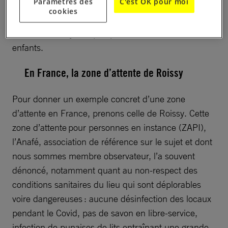
Paramètres des
C'est OK pour moi
Conséquences :
Par cette mesure, le pacte risque
cookies
de généraliser la détention des personnes exilées
aux frontières, y compris pour les familles avec
enfants.
En France, la zone d’attente de Roissy
Pour donner un exemple concret d’une zone
d’attente en France, prenons celle de Roissy. Cette
zone d’attente pour personnes en instance (ZAPI),
l’Anafé, association de référence sur le sujet et dont
nous sommes membre observateur, l’a souvent
dénoncé, notamment quant au non-respect des
conditions sanitaires du lieu qui sont déplorables
voire dangereuses : aucune désinfection des locaux
pendant le Covid, pas de savon en libre-service,
infection de punaises de lits entraînant une grande