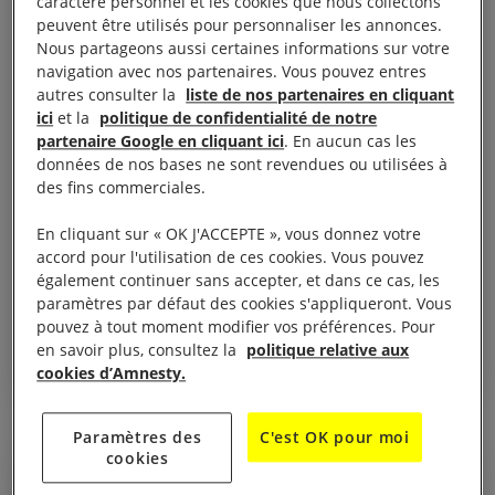
caractère personnel et les cookies que nous collectons
peuvent être utilisés pour personnaliser les annonces.
Nous partageons aussi certaines informations sur votre
navigation avec nos partenaires. Vous pouvez entres
autres consulter la
liste de nos partenaires en cliquant
ici
et la
politique de confidentialité de notre
partenaire Google en cliquant ici
. En aucun cas les
données de nos bases ne sont revendues ou utilisées à
des fins commerciales.
26 mars, 2026
Monde. Les États membres de l’OIT ne doivent
En cliquant sur « OK J'ACCEPTE », vous donnez votre
pas céder à l’Arabie saoudite qui souhaite
accord pour l'utilisation de ces cookies. Vous pouvez
balayer sous le tapis la plainte concernant
également continuer sans accepter, et dans ce cas, les
paramètres par défaut des cookies s'appliqueront. Vous
les travailleurs·euses migrants
pouvez à tout moment modifier vos préférences. Pour
en savoir plus, consultez la
politique relative aux
ARABIE SAOUDITE
RÉFUGIÉS ET MIGRANTS
cookies d’Amnesty.
Paramètres des
C'est OK pour moi
cookies
COMMUNIQUÉ DE PRESSE