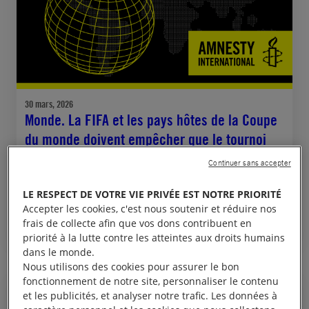
30 mars, 2026
Monde. La FIFA et les pays hôtes de la Coupe
du monde doivent empêcher que le tournoi
devienne une menace pour les fans et les
Continuer sans accepter
populations
LE RESPECT DE VOTRE VIE PRIVÉE EST NOTRE PRIORITÉ
Accepter les cookies, c'est nous soutenir et réduire nos
CANADA
ÉTATS-UNIS
MEXIQUE
DROIT DE MANIFESTER
frais de collecte afin que vos dons contribuent en
RÉFUGIÉS ET MIGRANTS
priorité à la lutte contre les atteintes aux droits humains
dans le monde.
Nous utilisons des cookies pour assurer le bon
fonctionnement de notre site, personnaliser le contenu
et les publicités, et analyser notre trafic. Les données à
COMMUNIQUÉ DE PRESSE