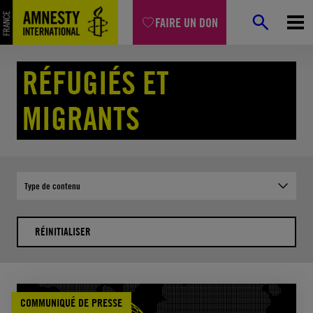
Aller
FAIRE UN DON
au
contenu
Accueil
Combats
Réfugiés et migrants
Page 2
RÉFUGIÉS ET
MIGRANTS
Type de contenu
RÉINITIALISER
COMMUNIQUÉ DE PRESSE