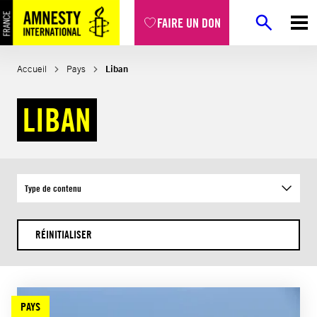
Aller
FAIRE UN DON
au
contenu
Accueil
Pays
Liban
LIBAN
Type de contenu
RÉINITIALISER
PAYS