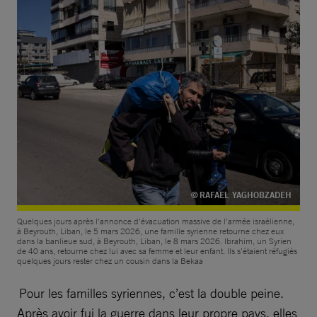
© RAFAEL YAGHOBZADEH
Quelques jours après l’annonce d’évacuation massive de l’armée israélienne,
à Beyrouth, Liban, le 5 mars 2026, une famille syrienne retourne chez eux
dans la banlieue sud, à Beyrouth, Liban, le 8 mars 2026. Ibrahim, un Syrien
de 40 ans, retourne chez lui avec sa femme et leur enfant. Ils s’étaient réfugiés
quelques jours rester chez un cousin dans la Bekaa
Pour les familles syriennes, c’est la double peine.
Après avoir fui la guerre dans leur propre pays, elles