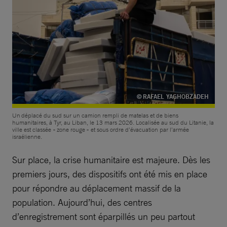
© RAFAEL YAGHOBZADEH
Un déplacé du sud sur un camion rempli de matelas et de biens
humanitaires, à Tyr, au Liban, le 13 mars 2026. Localisée au sud du Litanie, la
ville est classée « zone rouge » et sous ordre d’évacuation par l’armée
israélienne.
Sur place, la crise humanitaire est majeure. Dès les
premiers jours, des dispositifs ont été mis en place
pour répondre au déplacement massif de la
population. Aujourd’hui, des centres
d’enregistrement sont éparpillés un peu partout