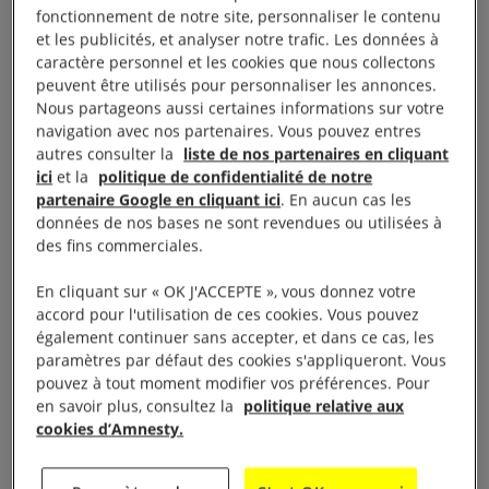
fonctionnement de notre site, personnaliser le contenu
meurtri par les conflits et les déplacements
et les publicités, et analyser notre trafic. Les données à
successifs. Et la force d’un peuple contraint à un
caractère personnel et les cookies que nous collectons
perpétuel recommencement.
peuvent être utilisés pour personnaliser les annonces.
Nous partageons aussi certaines informations sur votre
navigation avec nos partenaires. Vous pouvez entres
Qui est Rafael Yaghobzadeh ?
autres consulter la
liste de nos partenaires en cliquant
ici
et la
politique de confidentialité de notre
partenaire Google en cliquant ici
. En aucun cas les
données de nos bases ne sont revendues ou utilisées à
des fins commerciales.
Dans les cendres du Liban
En cliquant sur « OK J'ACCEPTE », vous donnez votre
accord pour l'utilisation de ces cookies. Vous pouvez
également continuer sans accepter, et dans ce cas, les
paramètres par défaut des cookies s'appliqueront. Vous
pouvez à tout moment modifier vos préférences. Pour
en savoir plus, consultez la
politique relative aux
cookies d’Amnesty.