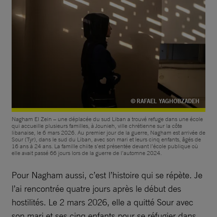
© RAFAEL YAGHOBZADEH
Nagham El Zein – une déplacée du sud Liban a trouvé refuge dans une école
qui accueille plusieurs familles, à Jounieh, ville chrétienne sur la côte
libanaise, le 6 mars 2026. Au premier jour de la guerre, Nagham est arrivée de
Sour (Tyr), dans le sud du Liban, avec son mari et leurs cinq enfants, âgés de
16 ans à 24 ans. La famille chiite s’est présentée devant l’école publique où
elle avait passé 66 jours lors de la guerre de l’automne 2024.
Pour Nagham aussi, c’est l’histoire qui se répète. Je
l’ai rencontrée quatre jours après le début des
hostilités. Le 2 mars 2026, elle a quitté Sour avec
son mari et ses cinq enfants pour se réfugier dans