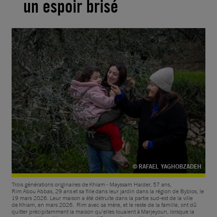
un espoir brisé
© RAFAEL YAGHOBZADEH
Trois générations originaires de Khiam - Mayssam Haider, 57 ans,
Rim Abou Abbas, 29 ans et sa fille dans leur jardin dans la région de Byblos, le
19 mars 2026. Leur maison a été détruite dans la partie sud-est de la ville
de Khiam, en mars 2026. Rim avec sa mère, et le reste de la famille, ont dû
quitter précipitamment la maison qu’elles louaient à Marjeyoun, lorsque la