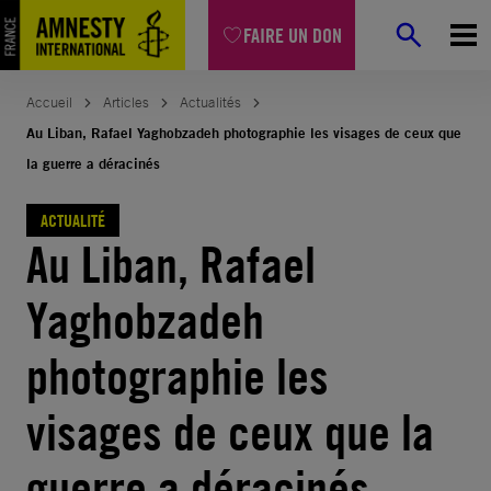
Aller
FAIRE UN DON
au
contenu
Accueil
Articles
Actualités
Au Liban, Rafael Yaghobzadeh photographie les visages de ceux que
la guerre a déracinés
ACTUALITÉ
Au Liban, Rafael
Yaghobzadeh
photographie les
visages de ceux que la
guerre a déracinés