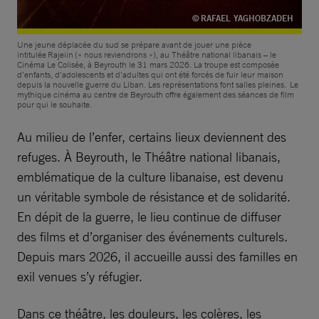
© RAFAEL YAGHOBZADEH
Une jeune déplacée du sud se prépare avant de jouer une pièce
intitulée Rajeiin (« nous reviendrons »), au Théâtre national libanais – le
Cinéma Le Colisée, à Beyrouth le 31 mars 2026. La troupe est composée
d’enfants, d’adolescents et d’adultes qui ont été forcés de fuir leur maison
depuis la nouvelle guerre du Liban. Les représentations font salles pleines. Le
mythique cinéma au centre de Beyrouth offre également des séances de film
pour qui le souhaite.
Au milieu de l’enfer, certains lieux deviennent des
refuges. À Beyrouth, le Théâtre national libanais,
emblématique de la culture libanaise, est devenu
un véritable symbole de résistance et de solidarité.
En dépit de la guerre, le lieu continue de diffuser
des films et d’organiser des événements culturels.
Depuis mars 2026, il accueille aussi des familles en
exil venues s’y réfugier.
Dans ce théâtre, les douleurs, les colères, les