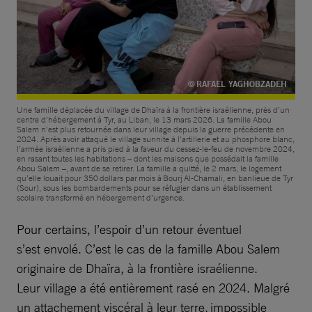
© RAFAEL YAGHOBZADEH
Une famille déplacée du village de Dhaïra à la frontière israélienne, près d’un
centre d’hébergement à Tyr, au Liban, le 13 mars 2026. La famille Abou
Salem n’est plus retournée dans leur village depuis la guerre précédente en
2024. Après avoir attaqué le village sunnite à l’artillerie et au phosphore blanc,
l’armée israélienne a pris pied à la faveur du cessez-le-feu de novembre 2024,
en rasant toutes les habitations – dont les maisons que possédait la famille
Abou Salem –, avant de se retirer. La famille a quitté, le 2 mars, le logement
qu’elle louait pour 350 dollars par mois à Bourj Al-Chamali, en banlieue de Tyr
(Sour), sous les bombardements pour se réfugier dans un établissement
scolaire transformé en hébergement d’urgence.
Pour certains, l’espoir d’un retour éventuel
s’est envolé. C’est le cas de la famille Abou Salem
originaire de Dhaïra, à la frontière israélienne.
Leur village a été entièrement rasé en 2024. Malgré
un attachement viscéral à leur terre, impossible