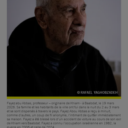
© RAFAEL YAGHOBZADEH
Fayez abu Abbas, professeur – originaire de Khiam - à Baabdat, le 19 mars
2026. Sa famille et les habitants de la ville ont fui dans la nuit du 2 au 3 mars
et se sont dispersés à travers le pays. Fayez Abou Abbas a reçu à minuit,
comme d’autres, un coup de fil anonyme, l’intimant de quitter immédiatement
sa maison. Fayez a été blessé lors d’un accident de voiture au cours de son exil
de Khiam vers Baabdat. Fayez a connu l’occupation israélienne en 1982, la
guerre en 2006 et celle de 2024.