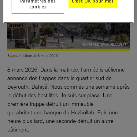
Paramètres des
C'est OK pour moi
cookies
© RAFAEL YAGHOBZADEH
Beyrouth, Liban, le 8 mars 2026
8 mars 2026. Dans la matinée, l’armée israélienne
annonce des frappes dans le quartier sud de
Beyrouth, Dahiyé. Nous sommes une semaine après
le début des hostilités. Je suis sur place. Une
première frappe détruit un immeuble
qui abritait une banque du Hezbollah. Puis une
heure plus tard, une seconde détruit un autre
bâtiment.